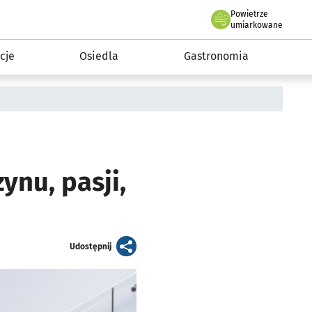
Powietrze
we Wrocławiu
 mieszkańca
umiarkowane
cje
Osiedla
Gastronomia
ynu, pasji,
artykuł
Udostępnij