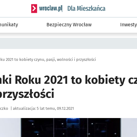
Serwis informacyjny wroclaw.pl podserwis: Dla
unikaty
Bezpieczny Wrocław
Inwesty
u 2021 to kobiety czynu, pasji, wolności i przyszłości
i Roku 2021 to kobiety cz
przyszłości
iczko
|
aktualizacja:
5 lat temu, 09.12.2021