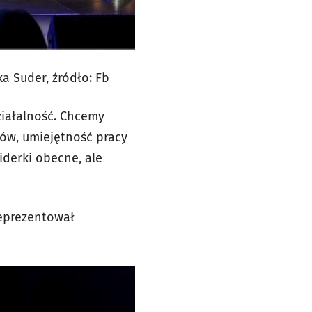
a Suder, źródło: Fb
ziałalność. Chcemy
pów, umiejętność pracy
liderki obecne, ale
reprezentował