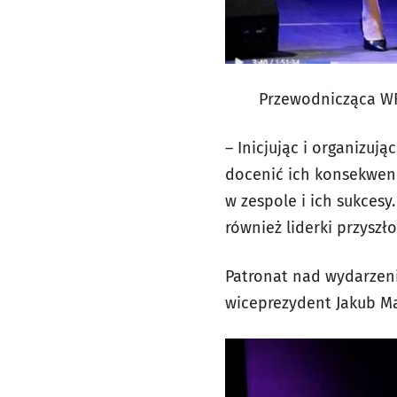
Przewodnicząca WRK
– Inicjując i organizuj
docenić ich konsekwenc
w zespole i ich sukcesy
również liderki przyszło
Patronat nad wydarzeni
wiceprezydent Jakub Ma