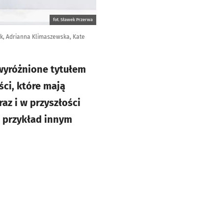
fot. Sławek Przerwa
yk, Adrianna Klimaszewska, Kate
wyróżnione tytułem
ci, które mają
az i w przyszłości
e przykład innym