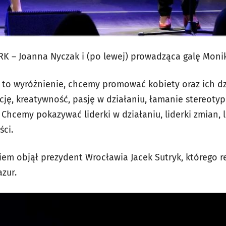
 – Joanna Nyczak i (po lewej) prowadząca galę Monik
ąc to wyróżnienie, chcemy promować kobiety oraz ich d
ję, kreatywność, pasję w działaniu, łamanie stereoty
. Chcemy pokazywać liderki w działaniu, liderki zmian, 
ści.
em objął prezydent Wrocławia Jacek Sutryk, którego 
zur.