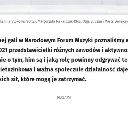
 Kamila Stokowa-Sołtys, Małgorzata Makarczuk-Kłos, Olga Budzan i Marta Derejcz
rnej gali w Narodowym Forum Muzyki poznaliśmy 
21 przedstawicielki różnych zawodów i aktywnoś
e o tym, kim są i jaką rolę powinny odgrywać ter
 nietuzinkowa i ważna społecznie działalność daj
ich sił, które mogą je zatrzymać.
REKLAMA