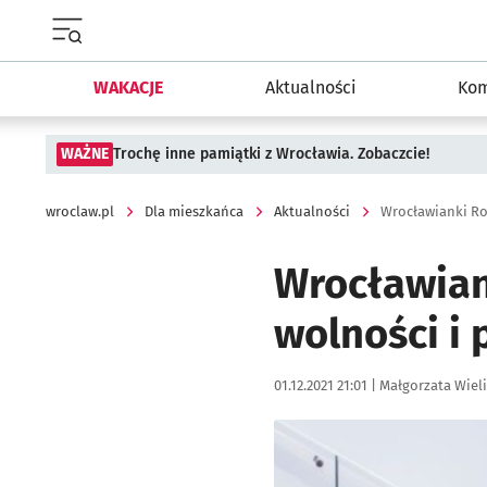
Menu główne portalu wroclaw.pl
WAKACJE
Aktualności
Kom
WAŻNE
Trochę inne pamiątki z Wrocławia. Zobaczcie!
wroclaw.pl
Dla mieszkańca
Aktualności
Wrocławianki Rok
Wrocławiank
wolności i 
Data publikacji:
Autor:
01.12.2021 21:01 |
Małgorzata Wiel
Kliknij, aby powiększyć