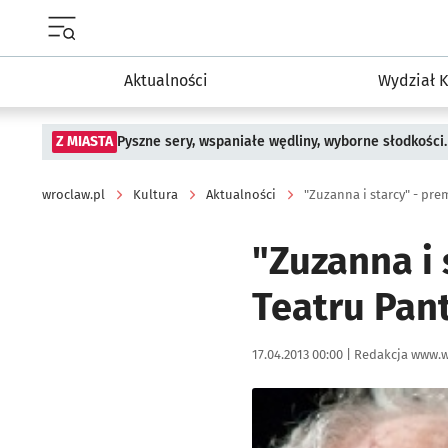
Menu główne portalu wroclaw.pl
Aktualności
Wydział K
Z MIASTA
Pyszne sery, wspaniałe wędliny, wyborne słodkości.
wroclaw.pl
Kultura
Aktualności
"Zuzanna i starcy" - pr
"Zuzanna i
Teatru Pa
Data publikacji:
Autor:
17.04.2013 00:00 |
Redakcja www.w
Kliknij, aby powiększyć