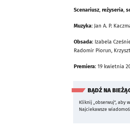
Scenariusz
,
reżyseria
,
s
Muzyka
: Jan A. P. Kaczm
Obsada
: Izabela Cześn
Radomir Piorun, Krzyszt
Premiera
: 19 kwietnia 
BĄDŹ NA BIEŻĄ
Kliknij „obserwuj”, aby 
Najciekawsze wiadomośc