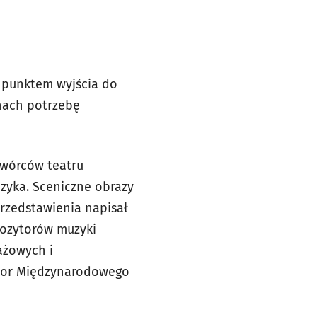
t punktem wyjścia do
nach potrzebę
twórców teatru
uzyka. Sceniczne obrazy
przedstawienia napisał
pozytorów muzyki
ażowych i
ktor Międzynarodowego