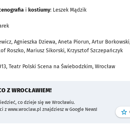
cenografia
i
kostiumy
: Leszek Mądzik
arek
iewicz, Agnieszka Dziewa, Aneta Piorun, Artur Borkowski
of Roszko, Mariusz Sikorski, Krzysztof Szczepańczyk
2013, Teatr Polski Scena na Świebodzkim, Wrocław
CO Z WROCŁAWIEM!
wiedzieć, co dzieje się we Wrocławiu.
i z www.wroclaw.pl znajdziesz w Google News!