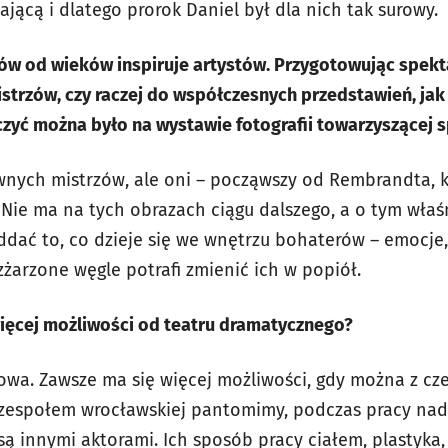
żającą i dlatego prorok Daniel był dla nich tak surowy.
rców od wieków inspiruje artystów. Przygotowując spek
trzów, czy raczej do współczesnych przedstawień, jak 
zyć można było na wystawie fotografii towarzyszącej 
dawnych mistrzów, ale oni – począwszy od Rembrandta, 
 Nie ma na tych obrazach ciągu dalszego, a o tym wł
oddać to, co dzieje się we wnętrzu bohaterów – emocje
zżarzone węgle potrafi zmienić ich w popiół.
ięcej możliwości od teatru dramatycznego?
łowa. Zawsze ma się więcej możliwości, gdy można z c
 zespołem wrocławskiej pantomimy, podczas pracy nad
ą innymi aktorami. Ich sposób pracy ciałem, plastyka,