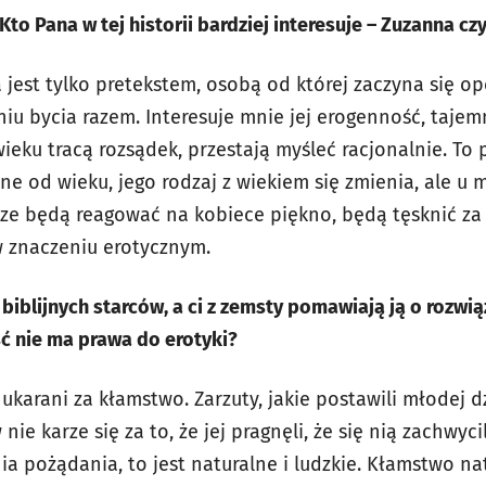
to Pana w tej historii bardziej interesuje – Zuzanna czy
jest tylko pretekstem, osobą od której zaczyna się o
iu bycia razem. Interesuje mnie jej erogenność, tajemn
eku tracą rozsądek, przestają myśleć racjonalnie. To 
ne od wieku, jego rodzaj z wiekiem się zmienia, ale u
ze będą reagować na kobiece piękno, będą tęsknić za 
w znaczeniu erotycznym.
biblijnych starców, a ci z zemsty pomawiają ją o rozwią
ść nie ma prawa do erotyki?
 ukarani za kłamstwo. Zarzuty, jakie postawili młodej 
nie karze się za to, że jej pragnęli, że się nią zachwyci
 pożądania, to jest naturalne i ludzkie. Kłamstwo na