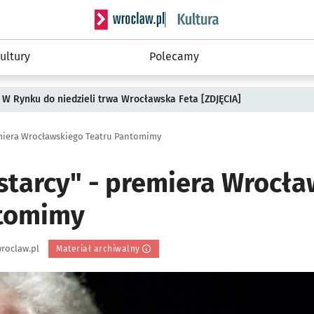
Serwis informacyjny wroclaw.pl podserwis: 
ultury
Polecamy
 W Rynku do niedzieli trwa Wrocławska Feta [ZDJĘCIA]
emiera Wrocławskiego Teatru Pantomimy
 starcy" - premiera Wrocł
ntomimy
roclaw.pl
Materiał archiwalny