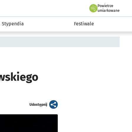
Powietrze
we Wrocławiu
Kultura
umiarkowane
Stypendia
Festiwale
awskiego
artykuł
Udostępnij