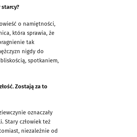
 starcy?
powieść o namiętności,
ica, która sprawia, że
pragnienie tak
 mężczyzn nigdy do
bliskością, spotkaniem,
złość. Zostają za to
dziewczynie oznaczały
li. Stary człowiek też
tomiast, niezależnie od