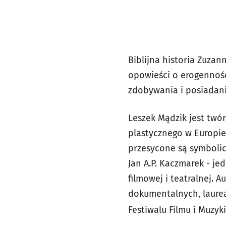
Biblijna historia Zuzan
opowieści
o erogennośc
zdobywania i posiadani
Leszek Mądzik jest twó
plastycznego w Europie
przesycone są symbolic
Jan A.P. Kaczmarek - j
filmowej i teatralnej.
Au
dokumentalnych, laure
Festiwalu Filmu i Muzyki