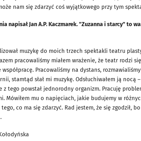
e może nam się zdarzyć coś wyjątkowego przy tym spekta
a napisał Jan A.P. Kaczmarek. "Zuzanna i starcy" to w
alizował muzykę do moich trzech spektakli teatru plast
y razem pracowaliśmy miałem wrażenie, że teatr rodzi s
spółpracę. Pracowaliśmy na dystans, rozmawialiśmy 
rnii, stamtąd słał mi muzykę. Odsłuchiwałem ją nocą –
 że z tego powstał jednorodny organizm. Pracuję probl
ami. Mówiłem mu o napięciach, jakie budujemy w różnyc
tego, co ma się zdarzyć. Rad jestem, że się zgodził, b
.
Kołodyńska