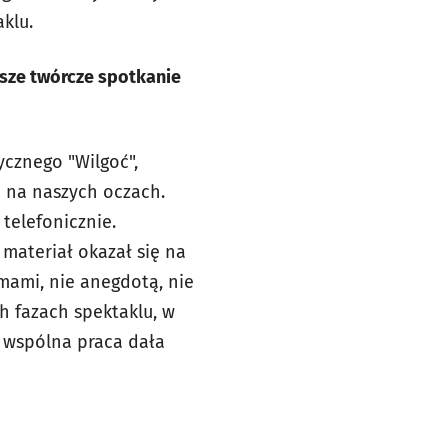
klu.
asze twórcze spotkanie
ycznego "Wilgoć",
ię na naszych oczach.
telefonicznie.
 materiał okazał się na
emami, nie anegdotą, nie
h fazach spektaklu, w
o wspólna praca dała