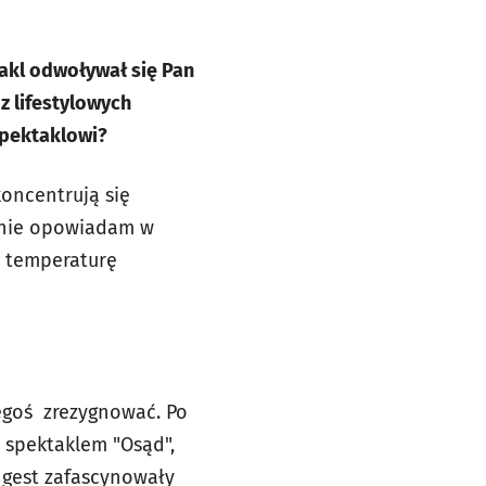
takl odwoływał się Pan
z lifestylowych
spektaklowi?
koncentrują się
aśnie opowiadam w
, temperaturę
zegoś zrezygnować. Po
 spektaklem "Osąd",
 gest zafascynowały