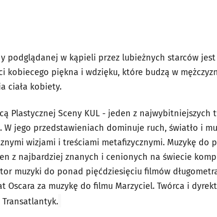
ny podglądanej w kąpieli przez lubieżnych starców jes
i kobiecego piękna i wdzięku, które budzą w mężczyz
a ciała kobiety.
rcą Plastycznej Sceny KUL - jeden z najwybitniejszych 
. W jego przedstawieniach dominuje ruch, światło i m
znymi wizjami i treściami metafizycznymi. Muzykę do 
eden z najbardziej znanych i cenionych na świecie kom
tor muzyki do ponad pięćdziesięciu
filmów
długometr
at Oscara za muzykę do
filmu
Marzyciel
. Twórca i dyre
 Transatlantyk.