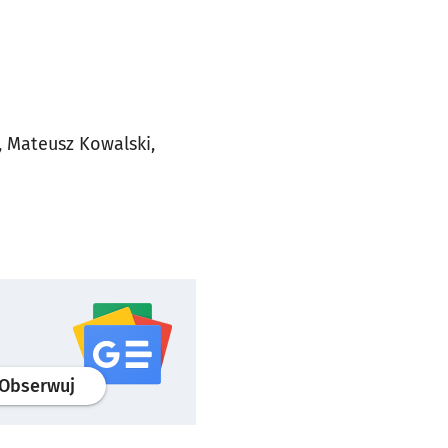
, Mateusz Kowalski,
profil
google news
serwisu wroclaw.pl
Obserwuj