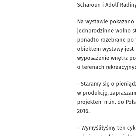
Scharoun i Adolf Rading
Na wystawie pokazano
jednorodzinne wolno st
ponadto rozebrane po w
obiektem wystawy jest
wyposażenie wnętrz po
o terenach rekreacyjn
- Staramy się o pienią
w produkcję, zapraszamy
projektem m.in. do Pols
2016.
– Wymyśliłyśmy ten cyk