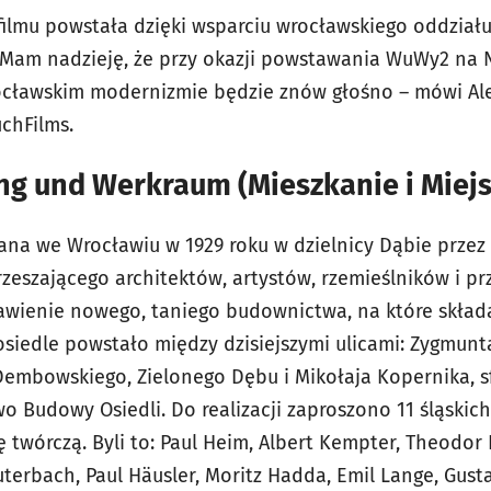
ilmu powstała dzięki wsparciu wrocławskiego oddział
– Mam nadzieję, że przy okazji powstawania WuWy2 na
rocławskim modernizmie będzie znów głośno – mówi Al
chFilms.
 und Werkraum (Mieszkanie i Miejs
na we Wrocławiu w 1929 roku w dzielnicy Dąbie przez 
eszającego architektów, artystów, rzemieślników i pr
wienie nowego, taniego budownictwa, na które składał
siedle powstało między dzisiejszymi ulicami: Zygmunt
embowskiego, Zielonego Dębu i Mikołaja Kopernika, 
o Budowy Osiedli. Do realizacji zaproszono 11 śląskic
twórczą. Byli to: Paul Heim, Albert Kempter, Theodor 
terbach, Paul Häusler, Moritz Hadda, Emil Lange, Gust