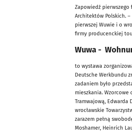
Zapowiedź pierwszego f
Architektów Polskich. 
pierwszej Wuwie i o w
firmy producenckiej tou
Wuwa - Wohnung
to wystawa zorganizowa
Deutsche Werkbundu zrz
zadaniem było przedsta
mieszkania. Wzorcowe o
Tramwajową, Edwarda D
wrocławskie Towarzystw
zarazem pełną swobodę 
Moshamer, Heinrich Lau