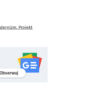
dernizm. Projekt
profil
google news
serwisu wroclaw.pl
Obserwuj