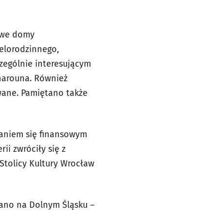
owe domy
ielorodzinnego,
zególnie interesującym
harouna. Również
wane. Pamiętano także
waniem się finansowym
ii zwróciły się z
 Stolicy Kultury Wrocław
wano na Dolnym Śląsku –