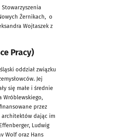
u Stowarzyszenia
 Nowych Żernikach, o
eksandra Wojtaszek z
ce Pracy)
śląski oddział związku
zemysłowców. Jej
y się małe i średnie
a Wróblewskiego,
sfinansowane przez
h architektów dając im
Effenberger, Ludwig
av Wolf oraz Hans