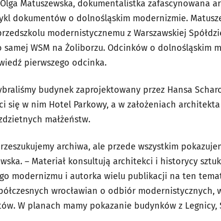
Olga Matuszewska, dokumentalistka zafascynowana arc
cykl dokumentów o dolnośląskim modernizmie. Matusz
przedszkolu modernistycznemu z Warszawskiej Spółdzie
 o samej WSM na Żoliborzu. Odcinków o dolnośląskim 
wiedź pierwszego odcinka.
wybraliśmy budynek zaprojektowany przez Hansa Scha
ci się w nim Hotel Parkowy, a w założeniach architekt
ezdzietnych małżeństw.
 przeszukujemy archiwa, ale przede wszystkim pokazuje
ka. – Materiał konsultują architekci i historycy sztu
go modernizmu i autorka wielu publikacji na ten temat
spółczesnych wrocławian o odbiór modernistycznych,
w. W planach mamy pokazanie budynków z Legnicy, Św