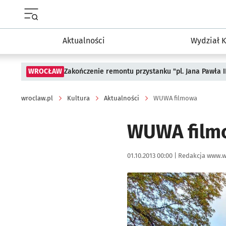
Menu główne portalu wroclaw.pl
Aktualności
Wydział K
WROCŁAW
Zakończenie remontu przystanku "pl. Jana Pawła 
wroclaw.pl
Kultura
Aktualności
WUWA filmowa
WUWA film
Data publikacji:
Autor:
01.10.2013 00:00 |
Redakcja www.w
Kliknij, aby powiększyć