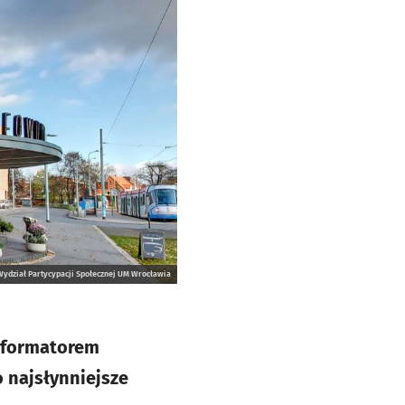
 Wydział Partycypacji Społecznej UM Wrocławia
informatorem
 najsłynniejsze