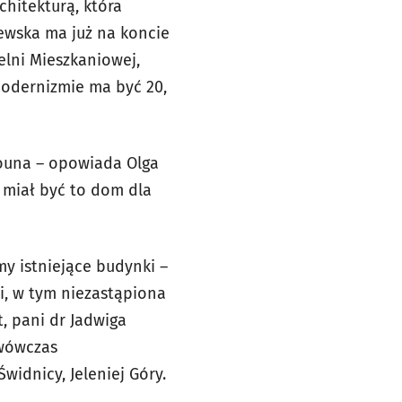
hitekturą, która
ewska ma już na koncie
lni Mieszkaniowej,
modernizmie ma być 20,
rouna – opowiada Olga
a miał być to dom dla
my istniejące budynki –
ki, w tym niezastąpiona
, pani dr Jadwiga
 wówczas
idnicy, Jeleniej Góry.