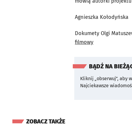
mówią autorki projektu
Agnieszka Kołodyńska
Dokumety Olgi Matusze
filmowy
BĄDŹ NA BIEŻĄ
Kliknij „obserwuj”, aby 
Najciekawsze wiadomośc
ZOBACZ TAKŻE