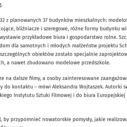
.
 32 z planowanych 37 budynków mieszkalnych: model
ojące, bliźniacze i szeregowe, różne formy budynku w
ystawie przykładowe biura i gospodarstwo rolne. Szc
 dom dla samotnych i młodych małżeństw projektu Sc
szczególnych obiektów zostało specjalnie zaprojekto
ych, a nawet zbudowano modelowe przedszkole.
dze na dalsze filmy, a osoby zainteresowane zaangażo
 do kontaktu – mówi Aleksandra Wojtaszek. Autorki ser
kiego Instytutu Sztuki Filmowej i do biura Europejskiej
l, by przypomnieć nowatorskie pomysły, jakie realizo