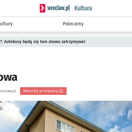
Serwis informacyjny wroclaw.pl podserwis: 
ultury
Polecamy
II". Autobusy będą się tam znowu zatrzymywać
owa
roclaw.pl
Materiał archiwalny