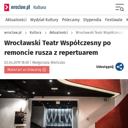
Serwis informacyjny wroclaw.pl podserwis: Kultura
Menu
Aktualności
Wydział Kultury
Polecamy
Stypendia
Festiwale
wroclaw.pl
Kultura
Aktualności
Wrocławski Teatr Współczesny p
Wrocławski Teatr Współczesny po
remoncie rusza z repertuarem
Data publikacji:
Autor:
02.04.2019 18:50 |
Małgorzata Wieliczko
artykuł
Udostępnij
Materiał archiwalny
Kliknij, aby powiększyć