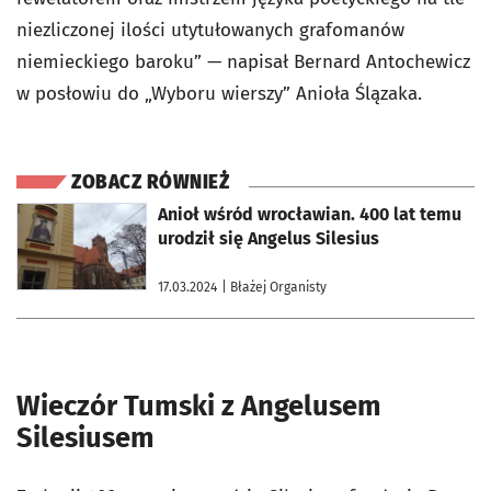
niezliczonej ilości utytułowanych grafomanów
niemieckiego baroku” — napisał Bernard Antochewicz
w posłowiu do „Wyboru wierszy” Anioła Ślązaka.
ZOBACZ RÓWNIEŻ
otworzy się w nowej karcie
Anioł wśród wrocławian. 400 lat temu
urodził się Angelus Silesius
17.03.2024
| Błażej Organisty
Wieczór Tumski z Angelusem
Silesiusem