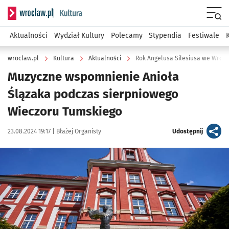
Serwis informacyjny wroclaw.pl podserwis: Kultura
Menu
Aktualności
Wydział Kultury
Polecamy
Stypendia
Festiwale
wroclaw.pl
Kultura
Aktualności
Rok Angelusa Silesiusa we Wrocła
Muzyczne wspomnienie Anioła
Ślązaka podczas sierpniowego
Wieczoru Tumskiego
Data publikacji:
Autor:
artykuł
23.08.2024 19:17 |
Błażej Organisty
Udostępnij
Kliknij, aby powiększyć