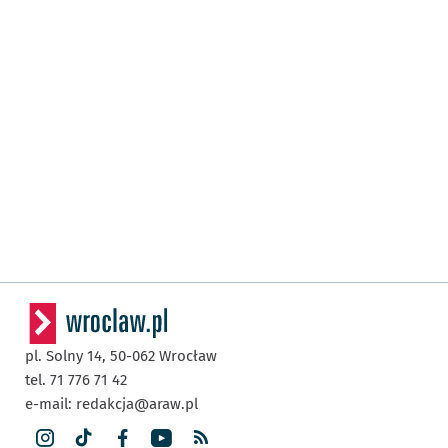
pl. Solny 14,
50-062
Wrocław
tel. 71 776 71 42
e-mail:
redakcja@araw.pl