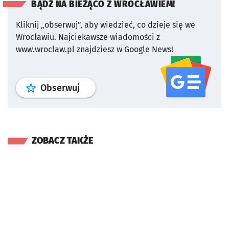
BĄDŹ NA BIEŻĄCO Z WROCŁAWIEM!
Kliknij „obserwuj”, aby wiedzieć, co dzieje się we
Wrocławiu.
Najciekawsze wiadomości z
www.wroclaw.pl znajdziesz w Google News!
profil
google news
serwisu wroclaw
Obserwuj
ZOBACZ TAKŻE