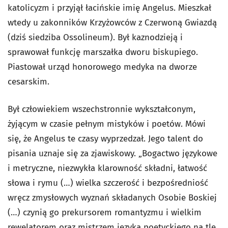
katolicyzm i przyjął łacińskie imię Angelus. Mieszkał
wtedy u zakonników Krzyżowców z Czerwoną Gwiazdą
(dziś siedziba Ossolineum). Był kaznodzieją i
sprawował funkcję marszałka dworu biskupiego.
Piastował urząd honorowego medyka na dworze
cesarskim.
Był człowiekiem wszechstronnie wykształconym,
żyjącym w czasie pełnym mistyków i poetów. Mówi
się, że Angelus te czasy wyprzedzał. Jego talent do
pisania uznaje się za zjawiskowy. „Bogactwo językowe
i metryczne, niezwykła klarowność składni, łatwość
słowa i rymu (…) wielka szczerość i bezpośredniość
wręcz zmysłowych wyznań składanych Osobie Boskiej
(…) czynią go prekursorem romantyzmu i wielkim
rewelatorem oraz mistrzem języka poetyckiego na tle