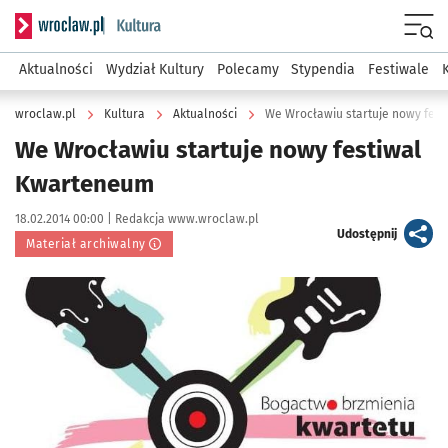
Serwis informacyjny wroclaw.pl podserwis: Kultura
Menu
Aktualności
Wydział Kultury
Polecamy
Stypendia
Festiwale
wroclaw.pl
Kultura
Aktualności
We Wrocławiu startuje nowy fes
We Wrocławiu startuje nowy festiwal
Kwarteneum
Data publikacji:
Autor:
18.02.2014 00:00 |
Redakcja www.wroclaw.pl
artykuł
Udostępnij
Materiał archiwalny
Kliknij, aby powiększyć