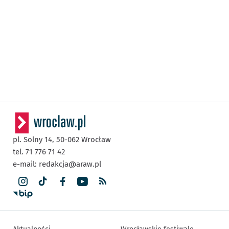
pl. Solny 14,
50-062
Wrocław
tel. 71 776 71 42
e-mail:
redakcja@araw.pl