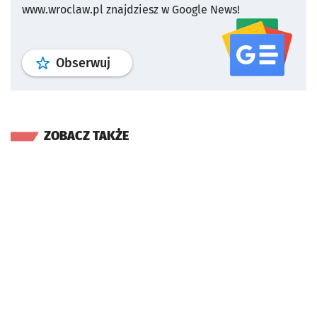
www.wroclaw.pl znajdziesz w Google News!
profil
google news
serwisu wroclaw
Obserwuj
ZOBACZ TAKŻE