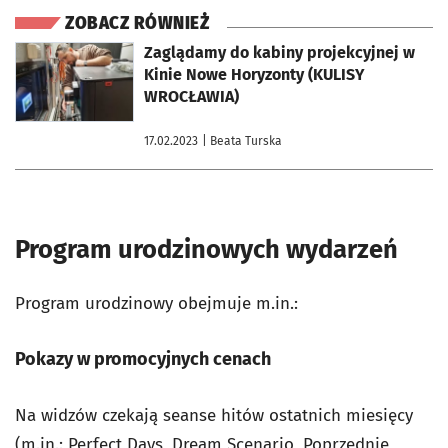
ZOBACZ RÓWNIEŻ
otworzy się w nowej karcie
Zaglądamy do kabiny projekcyjnej w
Kinie Nowe Horyzonty (KULISY
WROCŁAWIA)
17.02.2023
| Beata Turska
Program urodzinowych wydarzeń
Program urodzinowy obejmuje m.in.:
Pokazy w promocyjnych cenach
Na widzów czekają seanse hitów ostatnich miesięcy
(m.in.:
Perfect Days, Dream Scenario, Poprzednie