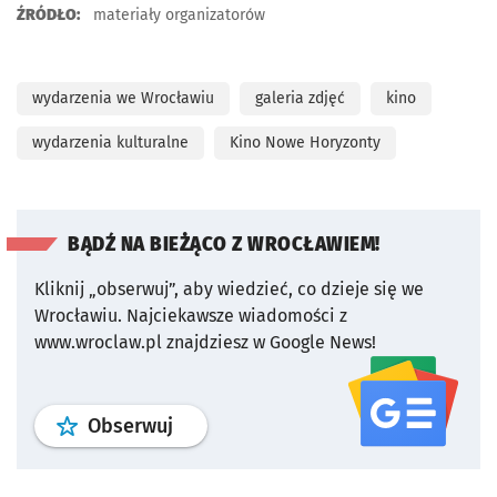
ŹRÓDŁO:
materiały organizatorów
wydarzenia we Wrocławiu
galeria zdjęć
kino
wydarzenia kulturalne
Kino Nowe Horyzonty
BĄDŹ NA BIEŻĄCO Z WROCŁAWIEM!
Kliknij „obserwuj”, aby wiedzieć, co dzieje się we
Wrocławiu.
Najciekawsze wiadomości z
www.wroclaw.pl znajdziesz w Google News!
profil
google news
serwisu wroclaw
Obserwuj