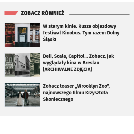
ZOBACZ RÓWNIEŻ
otworzy się w nowej karcie
W starym kinie. Rusza objazdowy
festiwal Kinobus. Tym razem Dolny
Śląsk!
otworzy się w nowej karcie
Deli, Scala, Capitol... Zobacz, jak
wyglądały kina w Breslau
[ARCHIWALNE ZDJĘCIA]
otworzy się w nowej karcie
Zobacz teaser „Wrooklyn Zoo”,
najnowszego filmu Krzysztofa
Skoniecznego