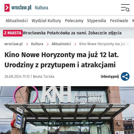
Serwis informacyjny wroclaw.pl podserwis: Kultura
Menu
Aktualności
Wydział Kultury
Polecamy
Stypendia
Festiwale
Z MIASTA
Wrocławska Potańcówka za nami. Zobaczcie zdjęcia
wroclaw.pl
Kultura
Aktualności
Kino Nowe Horyzonty ma już 12 la
Kino Nowe Horyzonty ma już 12 lat.
Urodziny z przytupem i atrakcjami
Data publikacji:
Autor:
artykuł
26.08.2024 11:13 |
Beata Turska
Udostępnij
Kliknij, aby zobaczyć galerię