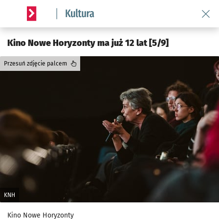
Wróć 
Serwis informacyjny wroclaw.pl podserwis: Kultura
Kino Nowe Horyzonty ma już 12 lat [5/9]
Przesuń zdjęcie palcem
KNH
Kino Nowe Horyzonty