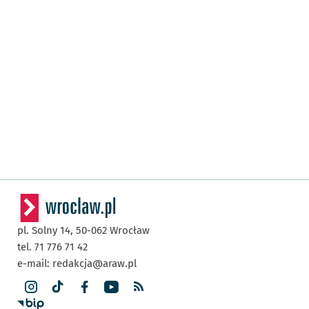
pl. Solny 14,
50-062
Wrocław
tel. 71 776 71 42
e-mail:
redakcja@araw.pl