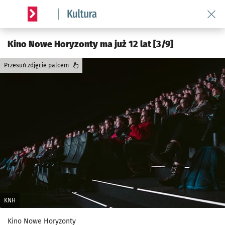
Wróć 
Serwis informacyjny wroclaw.pl podserwis: Kultura
Kino Nowe Horyzonty ma już 12 lat [3/9]
Przesuń zdjęcie palcem
KNH
Kino Nowe Horyzonty