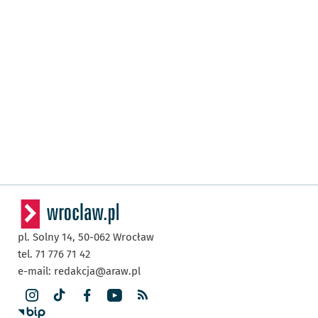
pl. Solny 14,
50-062
Wrocław
tel. 71 776 71 42
e-mail:
redakcja@araw.pl