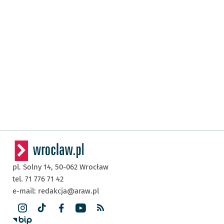
pl. Solny 14,
50-062
Wrocław
tel. 71 776 71 42
e-mail:
redakcja@araw.pl