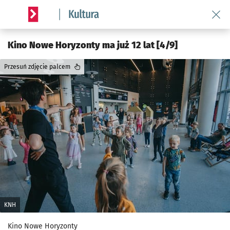
Wróć 
Serwis informacyjny wroclaw.pl podserwis: Kultura
Kino Nowe Horyzonty ma już 12 lat [4/9]
Przesuń zdjęcie palcem
KNH
Kino Nowe Horyzonty