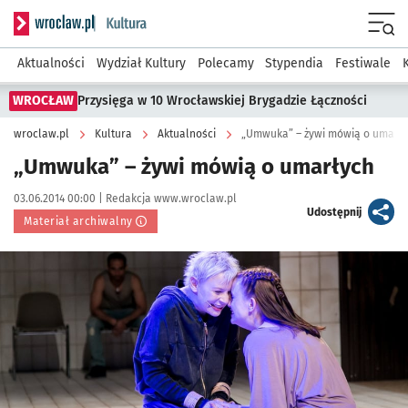
Serwis informacyjny wroclaw.pl podserwis: Kultura
Menu
Aktualności
Wydział Kultury
Polecamy
Stypendia
Festiwale
WROCŁAW
Przysięga w 10 Wrocławskiej Brygadzie Łączności
wroclaw.pl
Kultura
Aktualności
„Umwuka” – żywi mówią o umarł
„Umwuka” – żywi mówią o umarłych
Data publikacji:
Autor:
03.06.2014 00:00 |
Redakcja www.wroclaw.pl
artykuł
Udostępnij
Materiał archiwalny
Kliknij, aby powiększyć