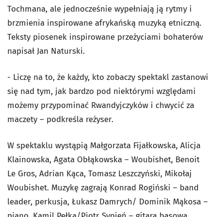
Tochmana, ale jednocześnie wypełniają ją rytmy i
brzmienia inspirowane afrykańską muzyką etniczną.
Teksty piosenek inspirowane przeżyciami bohaterów
napisał Jan Naturski.
- Liczę na to, że każdy, kto zobaczy spektakl zastanowi
się nad tym, jak bardzo pod niektórymi względami
możemy przypominać Rwandyjczyków i chwycić za
maczety – podkreśla reżyser.
W spektaklu wystąpią Małgorzata Fijałkowska, Alicja
Klainowska, Agata Obłąkowska – Woubishet, Benoit
Le Gros, Adrian Kąca, Tomasz Leszczyński, Mikołaj
Woubishet. Muzykę zagrają Konrad Rogiński – band
leader, perkusja, Łukasz Damrych/ Dominik Mąkosa –
piano, Kamil Pełka/Piotr Sypień – gitara basowa.