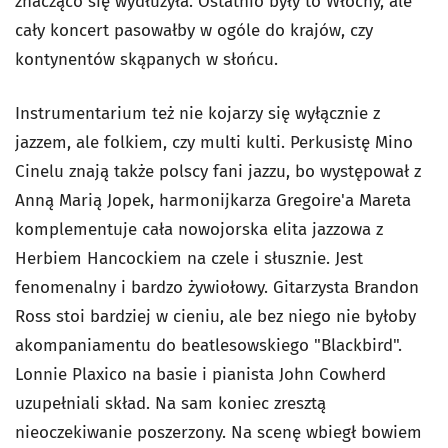
znacząco się wydłużyła. Ostatnio były to Włochy, ale
cały koncert pasowałby w ogóle do krajów, czy
kontynentów skąpanych w słońcu.
Instrumentarium też nie kojarzy się wyłącznie z
jazzem, ale folkiem, czy multi kulti. Perkusistę Mino
Cinelu znają także polscy fani jazzu, bo występował z
Anną Marią Jopek, harmonijkarza Gregoire'a Mareta
komplementuje cała nowojorska elita jazzowa z
Herbiem Hancockiem na czele i słusznie. Jest
fenomenalny i bardzo żywiołowy. Gitarzysta Brandon
Ross stoi bardziej w cieniu, ale bez niego nie byłoby
akompaniamentu do beatlesowskiego "Blackbird".
Lonnie Plaxico na basie i pianista John Cowherd
uzupełniali skład. Na sam koniec zresztą
nieoczekiwanie poszerzony. Na scenę wbiegł bowiem