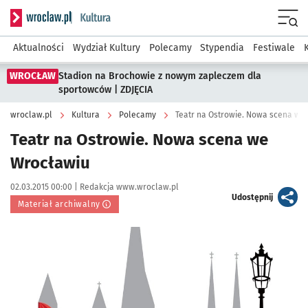
Serwis informacyjny wroclaw.pl podserwis: Kultura
Menu
Aktualności
Wydział Kultury
Polecamy
Stypendia
Festiwale
WROCŁAW
Stadion na Brochowie z nowym zapleczem dla
sportowców | ZDJĘCIA
wroclaw.pl
Kultura
Polecamy
Teatr na Ostrowie. Nowa scena we
Teatr na Ostrowie. Nowa scena we
Wrocławiu
Data publikacji:
Autor:
02.03.2015 00:00 |
Redakcja www.wroclaw.pl
artykuł
Udostępnij
Materiał archiwalny
Kliknij, aby powiększyć