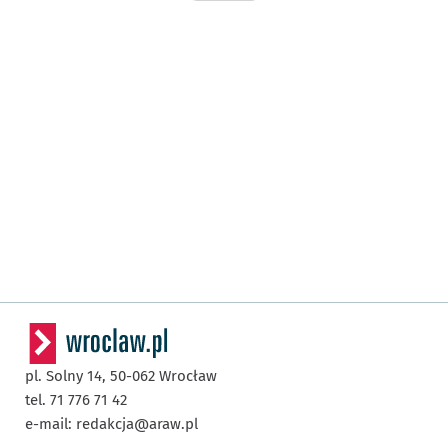
pl. Solny 14,
50-062
Wrocław
tel. 71 776 71 42
e-mail:
redakcja@araw.pl