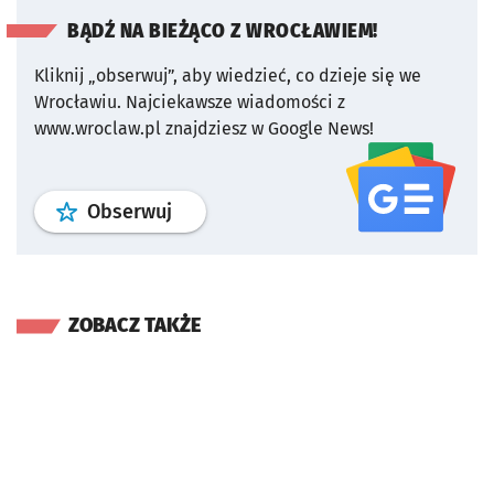
BĄDŹ NA BIEŻĄCO Z WROCŁAWIEM!
Kliknij „obserwuj”, aby wiedzieć, co dzieje się we
Wrocławiu.
Najciekawsze wiadomości z
www.wroclaw.pl znajdziesz w Google News!
profil
google news
serwisu wroclaw
Obserwuj
ZOBACZ TAKŻE