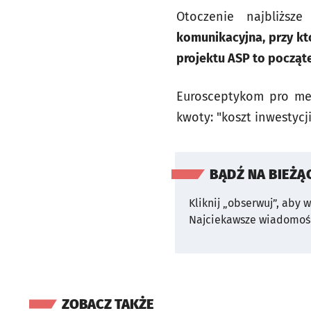
Otoczenie najbliższ
komunikacyjna, przy kt
projektu ASP to począt
Eurosceptykom pro mem
kwoty: "koszt inwestyc
BĄDŹ NA BIEŻĄ
Kliknij „obserwuj”, aby 
Najciekawsze wiadomośc
ZOBACZ TAKŻE