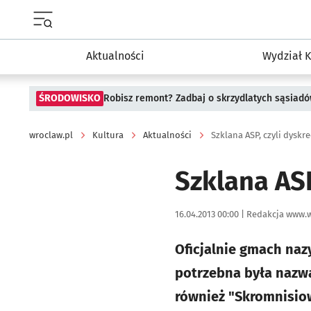
Menu główne portalu wroclaw.pl
Aktualności
Wydział K
ŚRODOWISKO
Robisz remont? Zadbaj o skrzydlatych sąsiad
wroclaw.pl
Kultura
Aktualności
Szklana ASP, czyli dyskre
Szklana ASP
Data publikacji:
Autor:
16.04.2013 00:00 |
Redakcja www.w
Oficjalnie gmach na
potrzebna była nazw
również "Skromnisiow