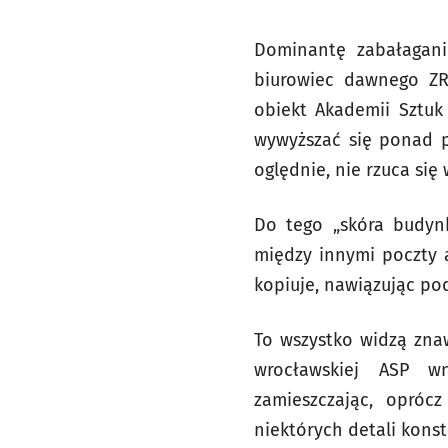
Dominantę zabałagani
biurowiec dawnego ZR
obiekt Akademii Sztuk 
wywyższać się ponad pr
oględnie, nie rzuca się 
Do tego „skóra budynk
między innymi poczty a
kopiuje, nawiązując po
To wszystko widzą zna
wrocławskiej ASP wn
zamieszczając, oprócz
niektórych detali kons