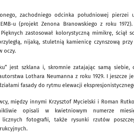
onego, zachodniego odcinka południowej pierzei ul
EMB-u (projekt Zenona Branowskiego z roku 1972).
Pięknych zastosował kolorystyczną mimikrę, ściął s
zyległą, nijaką, stuletnią kamienicę czynszową przy
w oczy.
u” jest szklana i, skromnie zatajając samą siebie, 
utorstwa Lothara Neumanna z roku 1929. I jeszcze je,
działami fasady do rytmu elewacji ekspresjonistyczne
wcy, między innymi Krzysztof Mycielski i Roman Rutk
ikliwie opisali w kwietniowym numerze miesięcz
 licznych fotografii, także rysunki rzutów poszcz
trukcyjnych.