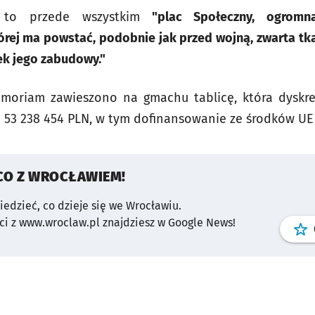
e to przede wszystkim
"plac Społeczny, ogromna
órej ma powstać, podobnie jak przed wojną, zwarta tka
ek jego zabudowy."
oriam zawieszono na gmachu tablicę, która dyskre
ji 53 238 454 PLN, w tym dofinansowanie ze środków UE 
CO Z WROCŁAWIEM!
wiedzieć, co dzieje się we Wrocławiu.
i z www.wroclaw.pl znajdziesz w Google News!