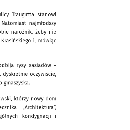
icy Traugutta stanowi
 Natomiast najmłodszy
obie narożnik, żeby nie
 Krasińskiego i, mówiąc
odbija rysy sąsiadów –
 dyskretnie oczywiście,
go gmaszyska.
owski, którzy nowy dom
nika „Architektura”,
ególnych kondygnacji i