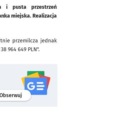
 i pusta przestrzeń
nka miejska. Realizacja
tnie przemilcza jednak
38 964 649 PLN".
profil
google news
serwisu wroclaw.pl
Obserwuj