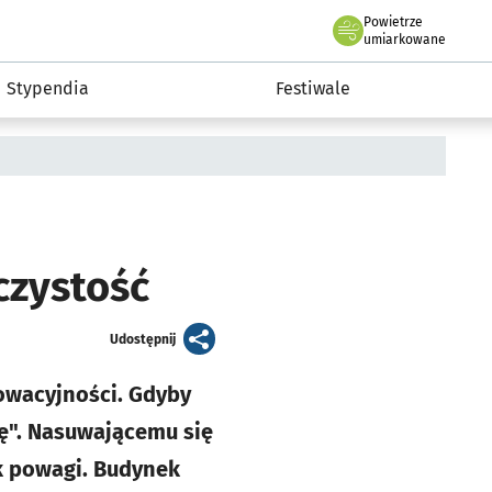
Powietrze
we Wrocławiu
Kultura
umiarkowane
Stypendia
Festiwale
oczystość
artykuł
Udostępnij
owacyjności. Gdyby
ę". Nasuwającemu się
k powagi. Budynek