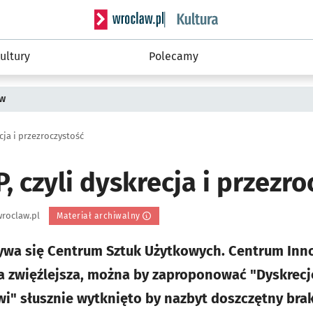
Serwis informacyjny wroclaw.pl podserwis: 
ultury
Polecamy
ów
cja i przezroczystość
, czyli dyskrecja i przezr
roclaw.pl
Materiał archiwalny
zywa się Centrum Sztuk Użytkowych. Centrum Inn
a zwięźlejsza, można by zaproponować "Dyskrecj
i" słusznie wytknięto by nazbyt doszczętny bra