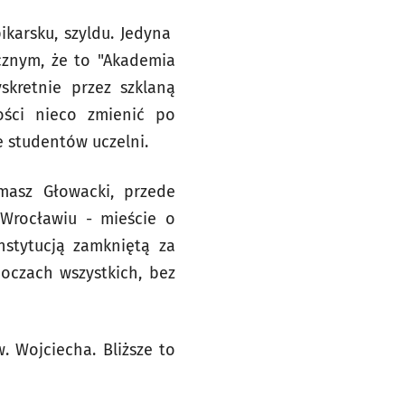
ikarsku, szyldu. Jedyna
cznym, że to "Akademia
skretnie przez szklaną
ości nieco zmienić po
e studentów uczelni.
masz Głowacki, przede
Wrocławiu - mieście o
instytucją zamkniętą za
 oczach wszystkich, bez
w. Wojciecha. Bliższe to