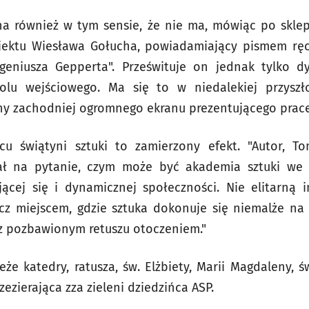
a również w tym sensie, że nie ma, mówiąc po sklep
ojektu Wiesława Gołucha, powiadamiający pismem rę
geniusza Gepperta". Prześwituje on jednak tylko dy
olu wejściowego. Ma się to w niedalekiej przyszł
ny zachodniej ogromnego ekranu prezentującego prac
u świątyni sztuki to zamierzony efekt.
"Autor, To
ał na pytanie, czym może być akademia sztuki we 
ującej się i dynamicznej społeczności. Nie elitarną 
cz miejscem, gdzie sztuka dokonuje się niemalże na
 z pozbawionym retuszu otoczeniem."
że katedry, ratusza, św. Elżbiety, Marii Magdaleny, ś
ezierająca zza zieleni dziedzińca ASP.