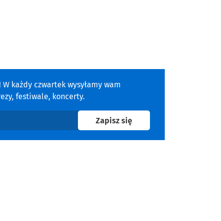
a! W każdy czwartek wysyłamy wam
zy, festiwale, koncerty.
na newsletter
Zapisz się