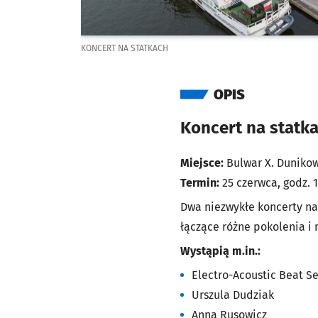
KONCERT NA STATKACH
OPIS
Koncert na statk
Miejsce:
Bulwar X. Duniko
Termin:
25 czerwca, godz. 
Dwa niezwykłe koncerty na
łączące różne pokolenia i 
Wystąpią m.in.:
Electro-Acoustic Beat S
Urszula Dudziak
Anna Rusowicz