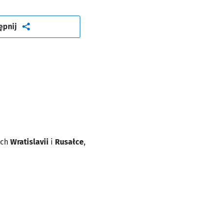
artykuł
ępnij
ach
Wratislavii
i
Rusałce
,