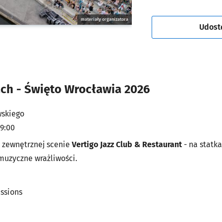
materiały organizatora
Udost
ach - Święto Wrocławia 2026
wskiego
19:00
 zewnętrznej scenie
Vertigo Jazz Club & Restaurant
- na statk
muzyczne wrażliwości.
essions