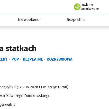
Powietrze
we Wrocławiu
ydarzenia
umiarkowane
Na weekend
Bezpłatne
a statkach
CERT
POP
BEZPŁATNE
ROZRYWKOWA
ończyło się 25.06.2026 (1 miesiąc temu)
war Xawerego Dunikowskiego
ęp wolny