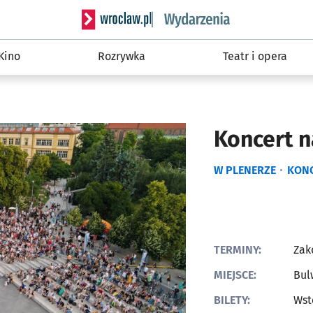
Serwis informacyjny wroclaw.pl podserwis: W
Kino
Rozrywka
Teatr i opera
Koncert n
W PLENERZE
KON
TERMINY:
Zak
MIEJSCE:
Bul
BILETY:
Wst