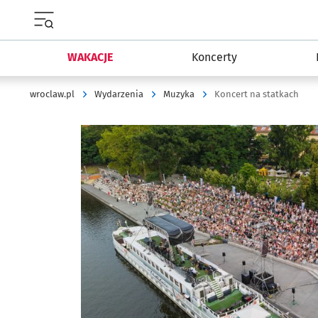
Menu główne portalu wroclaw.pl
WAKACJE
Koncerty
wroclaw.pl
Wydarzenia
Muzyka
Koncert na statkach
Kliknij, aby powiększyć