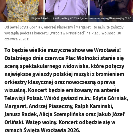
Wojciech Pędzich / Wikipedia / CC BY 4.0, creativecommons.org/licenses/by/4.0/
Od lewej Edyta Górniak, Andrzej Piaseczny i Margaret - to m.in. te gwiazdy
wystąpią podczas koncertu „Wrocław Przyszłości” na Placu Wolności 30
czerwca 2026 r.
To będzie wielkie muzyczne show we Wrocławiu!
Ostatniego dnia czerwca Plac Wolności stanie się
sceną spektakularnego widowiska, które połączy
największe gwiazdy polskiej muzyki z brzmieniem
orkiestry klasycznej oraz nowoczesną oprawą
wizualną. Koncert będzie emitowany na antenie
Telewizji Polsat. Wśród gwiazd m.in.: Edyta Górniak,
Margaret, Andrzej Piaseczny, Ralph Kaminski,
Janusz Radek, Alicja Szemplińska oraz Jakub Józef
Orliński. Wstęp wolny. Koncert odbędzie się w
ramach Święta Wrocławia 2026.