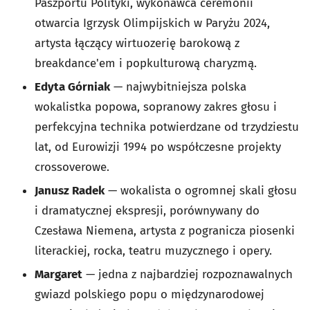
Paszportu Polityki, wykonawca ceremonii
otwarcia Igrzysk Olimpijskich w Paryżu 2024,
artysta łączący wirtuozerię barokową z
breakdance'em i popkulturową charyzmą.
Edyta Górniak
— najwybitniejsza polska
wokalistka popowa, sopranowy zakres głosu i
perfekcyjna technika potwierdzane od trzydziestu
lat, od Eurowizji 1994 po współczesne projekty
crossoverowe.
Janusz Radek
— wokalista o ogromnej skali głosu
i dramatycznej ekspresji, porównywany do
Czesława Niemena, artysta z pogranicza piosenki
literackiej, rocka, teatru muzycznego i opery.
Margaret
— jedna z najbardziej rozpoznawalnych
gwiazd polskiego popu o międzynarodowej