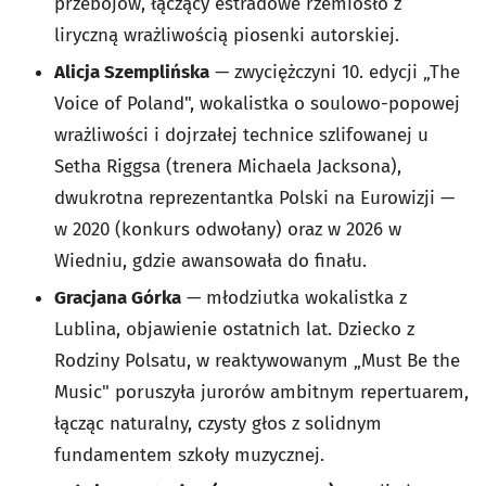
przebojów, łączący estradowe rzemiosło z
liryczną wrażliwością piosenki autorskiej.
Alicja Szemplińska
— zwyciężczyni 10. edycji „The
Voice of Poland", wokalistka o soulowo-popowej
wrażliwości i dojrzałej technice szlifowanej u
Setha Riggsa (trenera Michaela Jacksona),
dwukrotna reprezentantka Polski na Eurowizji —
w 2020 (konkurs odwołany) oraz w 2026 w
Wiedniu, gdzie awansowała do finału.
Gracjana Górka
— młodziutka wokalistka z
Lublina, objawienie ostatnich lat. Dziecko z
Rodziny Polsatu, w reaktywowanym „Must Be the
Music" poruszyła jurorów ambitnym repertuarem,
łącząc naturalny, czysty głos z solidnym
fundamentem szkoły muzycznej.