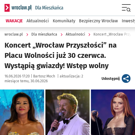
Serwis informacyjny wroclaw.pl podserwis: Dla mieszkańca
Menu
WAKACJE
Aktualności
Komunikaty
Bezpieczny Wrocław
Inwest
wroclaw.pl
Dla mieszkańca
Aktualności
Koncert „Wrocław Przyszł
Koncert „Wrocław Przyszłości” na
Placu Wolności już 30 czerwca.
Wystąpią gwiazdy! Wstęp wolny
Data publikacji:
Autor:
16.06.2026 17:20 |
Bartosz Moch
|
aktualizacja:
2
artykuł
Udostępnij
miesiące temu, 30.06.2026
Kliknij, aby powiększyć