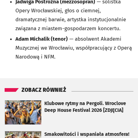
Jadwiga Postrożna (mezzosopran)
— solistka
Opery Wrocławskiej, głos o ciemnej,
dramatycznej barwie, artystka instytucjonalnie
związana z miastem-gospodarzem koncertu.
Adam Michalik (tenor)
— absolwent Akademi
Muzycznej we Wrocławiu, współpracujący z Operą
Narodową i NFM.
ZOBACZ RÓWNIEŻ
otworzy się w nowej karcie
Klubowe rytmy na Pergoli. Wroclove
Deep House Festival 2026 [ZDJĘCIA]
otworzy się w nowej karcie
Smakowitości i wspaniała atmosfera!