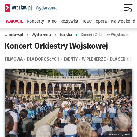
Serwis informacyjny wroclaw.pl podserwis: Wydarzenia
Menu
WAKACJE
Koncerty
Kino
Rozrywka
Teatr i opera
Na weekend
wroclaw.pl
Wydarzenia
Muzyka
Koncert Orkiestry Wojskowej
Koncert Orkiestry Wojskowej
FILMOWA
DLA DOROSŁYCH
EVENTY
W PLENERZE
DLA SENIORÓ
Kliknij, aby powiększyć
Marek Księżarek