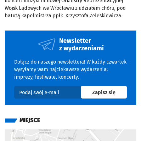
Koncert muzyki filmowej Orkiestry Reprezentacyjnej
Wojsk Lądowych we Wrocławiu z udziałem chóru, pod
batutą kapelmistrza ppłk. Krzysztofa Żeleśkiewicza.
Newsletter
z wydarzeniami
Dołącz do naszego newslettera! W każdy czwartek
wysyłamy wam najciekawsze wydarzenia:
imprezy, festiwale, koncerty.
na newslet
Zapisz się
Podaj swój e-mail
MIEJSCE