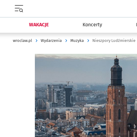
Menu główne portalu wroclaw.pl
WAKACJE
Koncerty
wroclaw.pl
Wydarzenia
Muzyka
Nieszpory Ludźmierskie
Kliknij, aby powiększyć