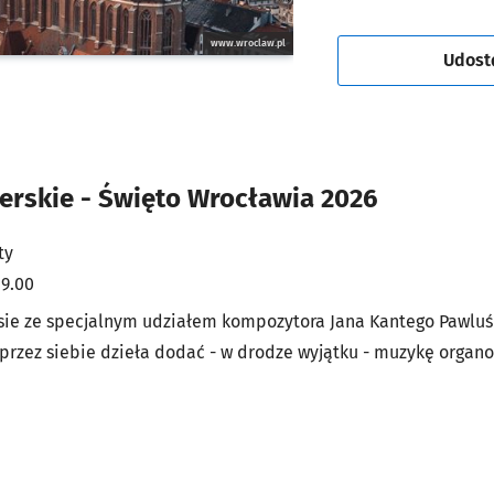
www.wroclaw.pl
Udost
erskie - Święto Wrocławia 2026
ty
19.00
sie ze specjalnym udziałem kompozytora Jana Kantego Pawluśk
przez siebie dzieła dodać - w drodze wyjątku - muzykę organ