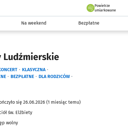
Powietrze
we Wrocławiu
ydarzenia
umiarkowane
Na weekend
Bezpłatne
y Ludźmierskie
KONCERT
KLASYCZNA
ZNE
BEZPŁATNE
DLA RODZICÓW
ończyło się 26.06.2026 (1 miesiąc temu)
ciół św. Elżbiety
ęp wolny