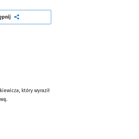
artykuł
ępnij
iewicza, który wyraził
ową.