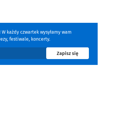
a! W każdy czwartek wysyłamy wam
zy, festiwale, koncerty.
na newsletter
Zapisz się