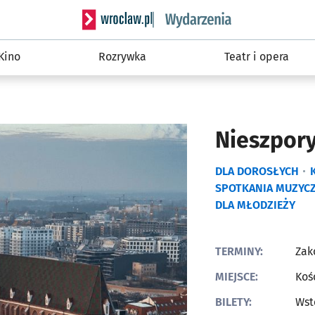
Serwis informacyjny wroclaw.pl podserwis: W
Kino
Rozrywka
Teatr i opera
Nieszpor
DLA DOROSŁYCH
SPOTKANIA MUZYC
DLA MŁODZIEŻY
TERMINY:
Zak
MIEJSCE:
Koś
BILETY:
Wst