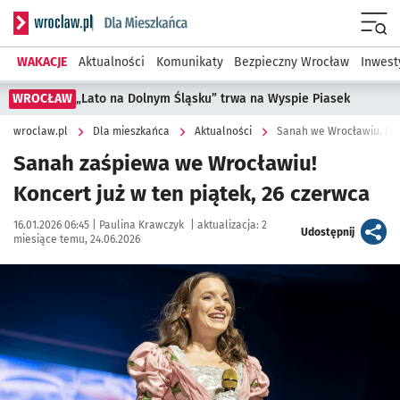
Serwis informacyjny wroclaw.pl podserwis: Dla mieszkańca
Menu
WAKACJE
Aktualności
Komunikaty
Bezpieczny Wrocław
Inwest
WROCŁAW
„Lato na Dolnym Śląsku” trwa na Wyspie Piasek
wroclaw.pl
Dla mieszkańca
Aktualności
Sanah we Wrocławiu. Kon
Sanah zaśpiewa we Wrocławiu!
Koncert już w ten piątek, 26 czerwca
Data publikacji:
Autor:
16.01.2026 06:45 |
Paulina Krawczyk
|
aktualizacja:
2
artykuł
Udostępnij
miesiące temu, 24.06.2026
Kliknij, aby powiększyć