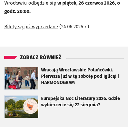
Wrocławiu odbędzie się
w piątek, 26 czerwca 2026, o
godz. 20:00.
Bilety są już wyprzedane
(24.06.2026 r.).
ZOBACZ RÓWNIEŻ
otworzy się w nowej karcie
Wracają Wrocławskie Potańcówki.
Pierwsza już w tę sobotę pod Iglicą! |
HARMONOGRAM
otworzy się w nowej karcie
Europejska Noc Literatury 2026. Gdzie
wybierzecie się 22 sierpnia?