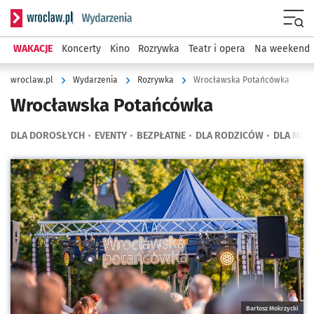
Serwis informacyjny wroclaw.pl podserwis: Wydarzenia
Menu
WAKACJE
Koncerty
Kino
Rozrywka
Teatr i opera
Na weekend
wroclaw.pl
Wydarzenia
Rozrywka
Wrocławska Potańcówka
Wrocławska Potańcówka
DLA DOROSŁYCH
EVENTY
BEZPŁATNE
DLA RODZICÓW
DLA MŁO
Kliknij, aby powiększyć
Bartosz Mokrzycki