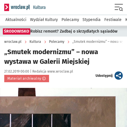
Serwis informacyjny wroclaw.pl podserwis: Kultura
Menu
Aktualności
Wydział Kultury
Polecamy
Stypendia
Festiwale
ŚRODOWISKO
Robisz remont? Zadbaj o skrzydlatych sąsiadów
wroclaw.pl
Kultura
Polecamy
„Smutek modernizmu” – nowa wysta
„Smutek modernizmu” – nowa
wystawa w Galerii Miejskiej
Data publikacji:
Autor:
27.02.2019 00:00 |
Redakcja www.wroclaw.pl
artykuł
Udostępnij
Materiał archiwalny
Kliknij, aby powiększyć