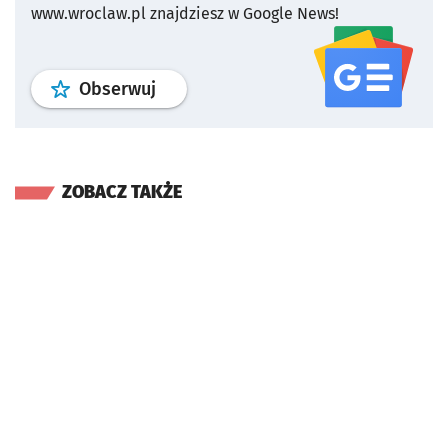
www.wroclaw.pl znajdziesz w Google News!
profil
google news
serwisu wroclaw
Obserwuj
ZOBACZ TAKŻE