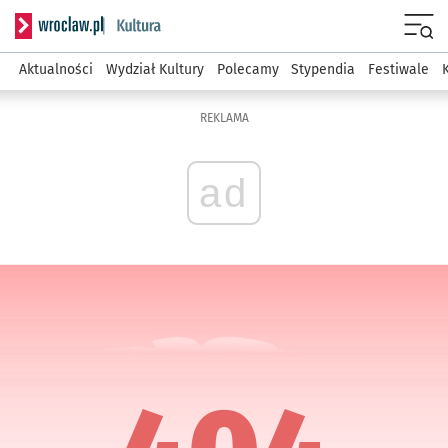
Serwis informacyjny wroclaw.pl podserwis: Kultura
Menu
Aktualności
Wydział Kultury
Polecamy
Stypendia
Festiwale
REKLAMA
ad