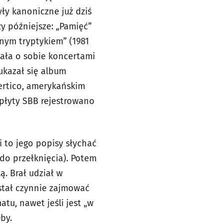
ły kanoniczne już dziś
czy późniejsze: „Pamięć”
alnym tryptykiem” (1981
inała o sobie koncertami
 ukazał się album
ertico, amerykańskim
płyty SBB rejestrowano
i to jego popisy słychać
 do przełknięcia). Potem
. Brał udział w
stał czynnie zajmować
tu, nawet jeśli jest „w
by.