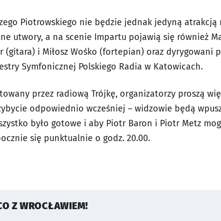
zego Piotrowskiego nie będzie jednak jedyną atrakcją 
ne utwory, a na scenie Impartu pojawią się również Ma
 (gitara) i Miłosz Wośko (fortepian) oraz dyrygowani 
stry Symfonicznej Polskiego Radia w Katowicach.
towany przez radiową Trójkę, organizatorzy proszą wię
ybycie odpowiednio wcześniej – widzowie będą wpuszc
wszystko było gotowe i aby Piotr Baron i Piotr Metz mog
pocznie się punktualnie o godz. 20.00.
CO Z WROCŁAWIEM!