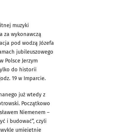
itnej muzyki
na za wykonawczą
rmacja pod wodzą Józefa
 ramach jubileuszowego
 w Polsce Jerzym
lko do historii
godz. 19 w Imparcie.
znanego już wtedy z
otrowski. Początkowo
Czesławem Niemenem –
yć i budować”, czyli
zwykle umiejętnie