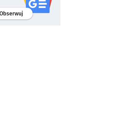
profil
google news
serwisu wroclaw.pl
Obserwuj