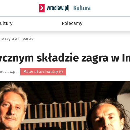
Serwis informacyjny wroclaw.pl podserwis: 
ultury
Polecamy
ie zagra w Imparcie
ycznym składzie zagra w I
roclaw.pl
Materiał archiwalny