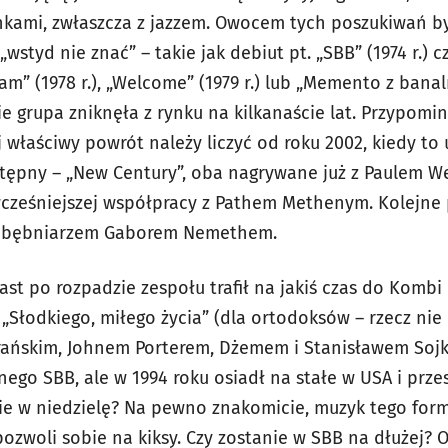
unkami, zwłaszcza z jazzem. Owocem tych poszukiwań by
i „wstyd nie znać” – takie jak debiut pt. „SBB” (1974 r.) 
ream” (1978 r.), „Welcome” (1979 r.) lub „Memento z ban
łycie grupa zniknęła z rynku na kilkanaście lat. Przypom
ej właściwy powrót należy liczyć od roku 2002, kiedy to
stępny – „New Century”, oba nagrywane już z Paulem W
cześniejszej współpracy z Pathem Methenym. Kolejne 
kim bębniarzem Gaborem Nemethem.
ast po rozpadzie zespołu trafił na jakiś czas do Kombi 
„Słodkiego, miłego życia” (dla ortodoksów – rzecz nie
erańskim, Johnem Porterem, Dżemem i Stanisławem Sojką
go SBB, ale w 1994 roku osiadł na stałe w USA i prze
ie w niedzielę? Na pewno znakomicie, muzyk tego forma
pozwoli sobie na kiksy. Czy zostanie w SBB na dłużej? O