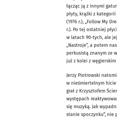
łącząc ją z innymi gat
płyty, krążki z kategori
(1976 r.), „Follow My D
r.). Po tej ostatniej p
w latach 90-tych, ale j
„Nastroje”, a potem na
perkusistą znanym ze w
już z kolei z węgiers
Jerzy Piotrowski natomi
w nieśmiertelnym hicie 
grał z Krzysztofem Ści
występach reaktywowane
się muzyką. Jak wypadn
stanie spoczynku”, nie 