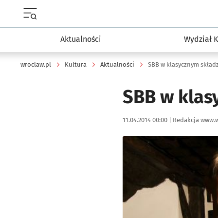
Menu główne portalu wroclaw.pl
Aktualności
Wydział K
wroclaw.pl
Kultura
Aktualności
SBB w klasycznym składz
SBB w klas
Data publikacji:
Autor:
11.04.2014 00:00 |
Redakcja www.w
Kliknij, aby powiększyć