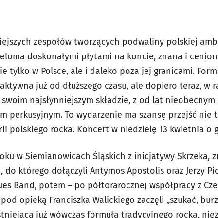
iejszych zespołów tworzących podwaliny polskiej amb
ieloma doskonałymi płytami na koncie, znana i cenio
ie tylko w Polsce, ale i daleko poza jej granicami. Fo
 aktywna już od dłuższego czasu, ale dopiero teraz, w
w swoim najsłynniejszym składzie, z od lat nieobecnym
m perkusyjnym. To wydarzenie ma szansę przejść nie ty
orii polskiego rocka. Koncert w niedzielę 13 kwietnia o 
roku w Siemianowicach Śląskich z inicjatywy Skrzeka, 
 do którego dołączyli Antymos Apostolis oraz Jerzy Pi
Blues Band, potem – po półtorarocznej współpracy z 
 pod opieką Franciszka Walickiego zaczęli „szukać, burz
niejącą już wówczas formułą tradycyjnego rocka, nie