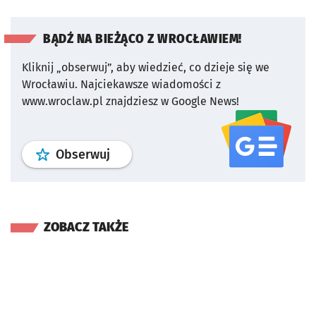
BĄDŹ NA BIEŻĄCO Z WROCŁAWIEM!
Kliknij „obserwuj”, aby wiedzieć, co dzieje się we
Wrocławiu.
Najciekawsze wiadomości z
www.wroclaw.pl znajdziesz w Google News!
profil
google news
serwisu wroclaw
Obserwuj
ZOBACZ TAKŻE