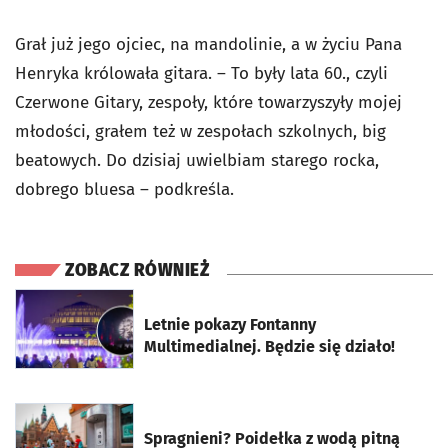
Grał już jego ojciec, na mandolinie, a w życiu Pana
Henryka królowała gitara. – To były lata 60., czyli
Czerwone Gitary, zespoły, które towarzyszyły mojej
młodości, grałem też w zespołach szkolnych, big
beatowych. Do dzisiaj uwielbiam starego rocka,
dobrego bluesa – podkreśla.
ZOBACZ RÓWNIEŻ
otworzy się w nowej karcie
Letnie pokazy Fontanny
Multimedialnej. Będzie się działo!
otworzy się w nowej karcie
Spragnieni? Poidełka z wodą pitną