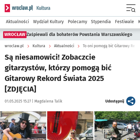
Serwis informacyjny wroclaw.pl podserwis: Kultura
Menu
Aktualności
Wydział Kultury
Polecamy
Stypendia
Festiwale
WROCŁAW
Zaśpiewali dla bohaterów Powstania Warszawskiego
wroclaw.pl
Kultura
Aktualności
To oni pomogą bić Gitarowy Reko
Są niesamowici! Zobaczcie
gitarzystów, którzy pomogą bić
Gitarowy Rekord Świata 2025
[ZDJĘCIA]
Data publikacji:
Autor:
artykuł
01.05.2025 15:27 |
Magdalena Talik
Udostępnij
Kliknij, aby zobaczyć galerię