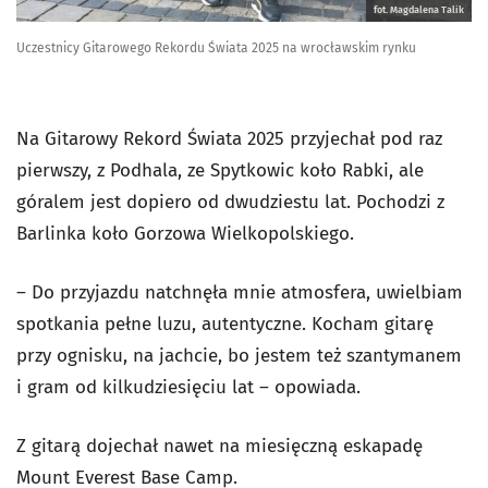
fot. Magdalena Talik
Uczestnicy Gitarowego Rekordu Świata 2025 na wrocławskim rynku
Na Gitarowy Rekord Świata 2025 przyjechał pod raz
pierwszy, z Podhala, ze Spytkowic koło Rabki, ale
góralem jest dopiero od dwudziestu lat. Pochodzi z
Barlinka koło Gorzowa Wielkopolskiego.
– Do przyjazdu natchnęła mnie atmosfera, uwielbiam
spotkania pełne luzu, autentyczne. Kocham gitarę
przy ognisku, na jachcie, bo jestem też szantymanem
i gram od kilkudziesięciu lat – opowiada.
Z gitarą dojechał nawet na miesięczną eskapadę
Mount Everest Base Camp.