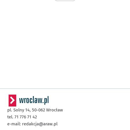
pl. Solny 14,
50-062
Wrocław
tel. 71 776 71 42
e-mail:
redakcja@araw.pl