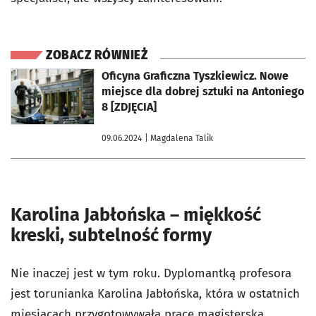
ZOBACZ RÓWNIEŻ
otworzy się w nowej karcie
Oficyna Graficzna Tyszkiewicz. Nowe
miejsce dla dobrej sztuki na Antoniego
8 [ZDJĘCIA]
09.06.2024
| Magdalena Talik
Karolina Jabłońska – miękkość
kreski, subtelność formy
Nie inaczej jest w tym roku. Dyplomantką profesora
jest torunianka Karolina Jabłońska, która w ostatnich
miesiącach przygotowywała pracę magisterską