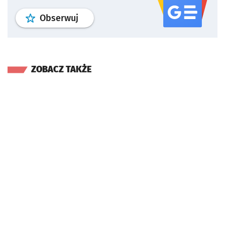
profil
google news
serwisu wroclaw
Obserwuj
ZOBACZ TAKŻE