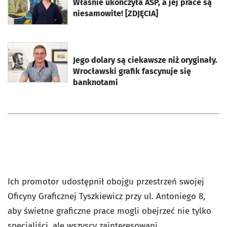
Właśnie ukończyła ASP, a jej prace są
niesamowite! [ZDJĘCIA]
otworzy się w nowej karcie
Jego dolary są ciekawsze niż oryginały.
Wrocławski grafik fascynuje się
banknotami
Ich promotor udostępnił obojgu przestrzeń swojej
Oficyny Graficznej Tyszkiewicz przy ul. Antoniego 8,
aby świetne graficzne prace mogli obejrzeć nie tylko
specjaliści, ale wszyscy zainteresowani.