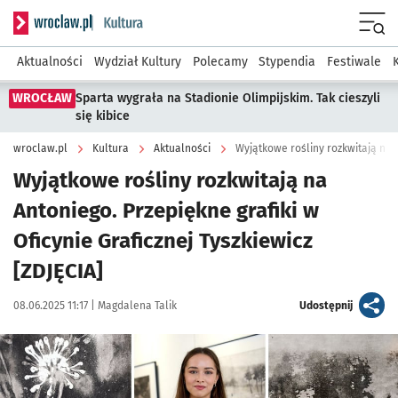
Serwis informacyjny wroclaw.pl podserwis: Kultura
Menu
Aktualności
Wydział Kultury
Polecamy
Stypendia
Festiwale
WROCŁAW
Sparta wygrała na Stadionie Olimpijskim. Tak cieszyli
się kibice
wroclaw.pl
Kultura
Aktualności
Wyjątkowe rośliny rozkwitają na
Antoniego. Przepiękne grafiki w
Oficynie Graficznej Tyszkiewicz
[ZDJĘCIA]
Data publikacji:
Autor:
artykuł
08.06.2025 11:17 |
Magdalena Talik
Udostępnij
Kliknij, aby zobaczyć galerię