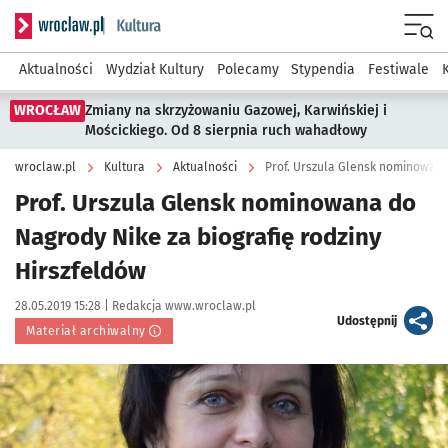
Serwis informacyjny wroclaw.pl podserwis: Kultura
Menu
Aktualności
Wydział Kultury
Polecamy
Stypendia
Festiwale
WROCŁAW
Zmiany na skrzyżowaniu Gazowej, Karwińskiej i
Mościckiego. Od 8 sierpnia ruch wahadłowy
wroclaw.pl
Kultura
Aktualności
Prof. Urszula Glensk nominowana do
Nagrody Nike za biografię rodziny
Hirszfeldów
Data publikacji:
Autor:
28.05.2019 15:28 |
Redakcja www.wroclaw.pl
artykuł
Udostępnij
Materiał archiwalny
Kliknij, aby powiększyć