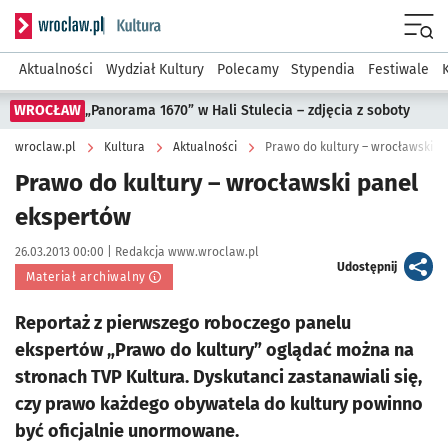
Serwis informacyjny wroclaw.pl podserwis: Kultura
Menu
Aktualności
Wydział Kultury
Polecamy
Stypendia
Festiwale
WROCŁAW
„Panorama 1670” w Hali Stulecia – zdjęcia z soboty
wroclaw.pl
Kultura
Aktualności
Prawo do kultury – wrocławski p
Prawo do kultury – wrocławski panel
ekspertów
Data publikacji:
Autor:
26.03.2013 00:00 |
Redakcja www.wroclaw.pl
artykuł
Udostępnij
Materiał archiwalny
Reportaż z pierwszego roboczego panelu
ekspertów „Prawo do kultury” oglądać można na
stronach TVP Kultura. Dyskutanci zastanawiali się,
czy prawo każdego obywatela do kultury powinno
być oficjalnie unormowane.