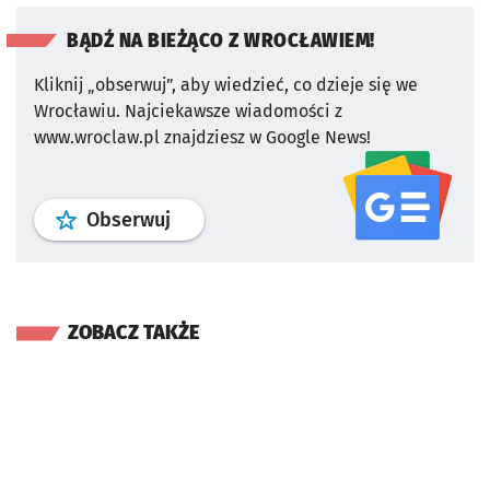
BĄDŹ NA BIEŻĄCO Z WROCŁAWIEM!
Kliknij „obserwuj”, aby wiedzieć, co dzieje się we
Wrocławiu.
Najciekawsze wiadomości z
www.wroclaw.pl znajdziesz w Google News!
profil
google news
serwisu wroclaw
Obserwuj
ZOBACZ TAKŻE