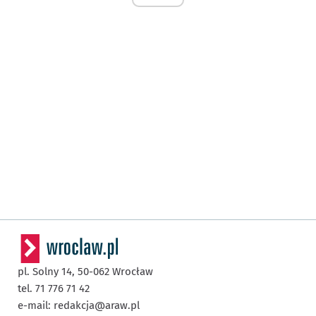
pl. Solny 14,
50-062
Wrocław
tel. 71 776 71 42
e-mail:
redakcja@araw.pl