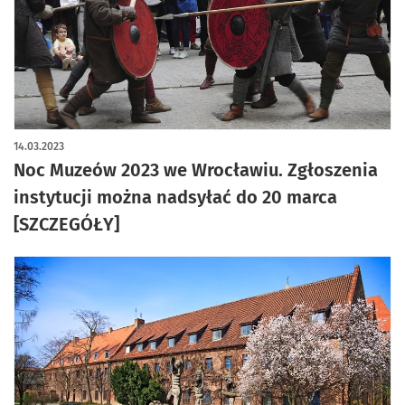
artykuł z galerią zdjęć
14.03.2023
Noc Muzeów 2023 we Wrocławiu. Zgłoszenia
instytucji można nadsyłać do 20 marca
[SZCZEGÓŁY]