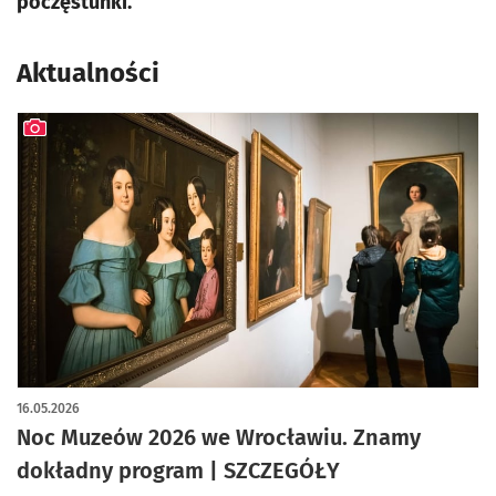
poczęstunki.
Aktualności
artykuł z galerią zdjęć
16.05.2026
Noc Muzeów 2026 we Wrocławiu. Znamy
dokładny program | SZCZEGÓŁY