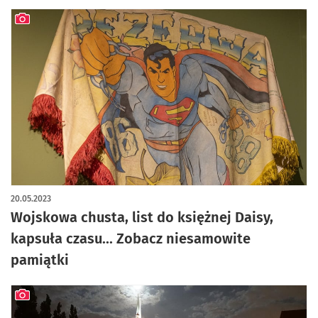
artykuł z galerią zdjęć
20.05.2023
Wojskowa chusta, list do księżnej Daisy,
kapsuła czasu... Zobacz niesamowite
pamiątki