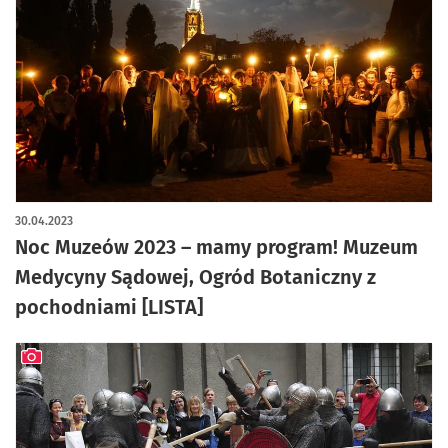
artykuł z galerią zdjęć
30.04.2023
Noc Muzeów 2023 – mamy program! Muzeum
Medycyny Sądowej, Ogród Botaniczny z
pochodniami [LISTA]