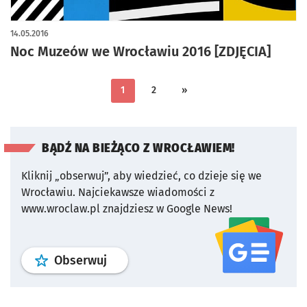
14.05.2016
Noc Muzeów we Wrocławiu 2016 [ZDJĘCIA]
1
2
»
BĄDŹ NA BIEŻĄCO Z WROCŁAWIEM!
Kliknij „obserwuj”, aby wiedzieć, co dzieje się we
Wrocławiu.
Najciekawsze wiadomości z
www.wroclaw.pl znajdziesz w Google News!
profil
google news
serwisu wroclaw
Obserwuj