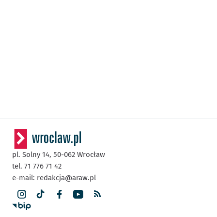
pl. Solny 14,
50-062
Wrocław
tel. 71 776 71 42
e-mail:
redakcja@araw.pl