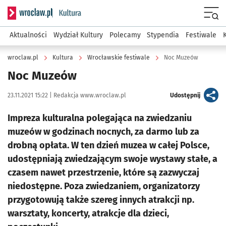
Serwis informacyjny wroclaw.pl podserwis: Kultura
Menu
Aktualności
Wydział Kultury
Polecamy
Stypendia
Festiwale
wroclaw.pl
Kultura
Wrocławskie festiwale
Noc Muzeów
Noc Muzeów
Data publikacji:
Autor:
artykuł
23.11.2021 15:22 |
Redakcja www.wroclaw.pl
Udostępnij
Impreza kulturalna polegająca na zwiedzaniu
muzeów w godzinach nocnych, za darmo lub za
drobną opłata. W ten dzień muzea w całej Polsce,
udostępniają zwiedzającym swoje wystawy stałe, a
czasem nawet przestrzenie, które są zazwyczaj
niedostępne. Poza zwiedzaniem, organizatorzy
przygotowują także szereg innych atrakcji np.
warsztaty, koncerty, atrakcje dla dzieci,