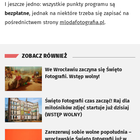
I jeszcze jedno: wszystkie punkty programu są
bezpłatne
, jednak na niektóre trzeba się zapisać na
pośrednictwem strony
mlodafotografia.pl
.
ZOBACZ RÓWNIEŻ
otworzy się w nowej karcie
We Wrocławiu zaczyna się Święto
Fotografii. Wstęp wolny!
otworzy się w nowej karcie
Święto Fotografii czas zacząć! Raj dla
miłośników zdjęć startuje już dzisiaj
(WSTĘP WOLNY)
otworzy się w nowej karcie
Zarezerwuj sobie wolne popołudnia –
wrocławskie Święto Fotografii już w