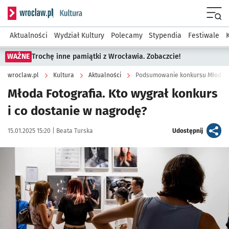
Serwis informacyjny wroclaw.pl podserwis: Kultura
Menu
Aktualności
Wydział Kultury
Polecamy
Stypendia
Festiwale
WAŻNE
Trochę inne pamiątki z Wrocławia. Zobaczcie!
wroclaw.pl
Kultura
Aktualności
Podsumowanie konkursu Młoda Fo
Młoda Fotografia. Kto wygrał konkurs
i co dostanie w nagrodę?
Data publikacji:
Autor:
artykuł
15.01.2025 15:20 |
Beata Turska
Udostępnij
Kliknij, aby powiększyć