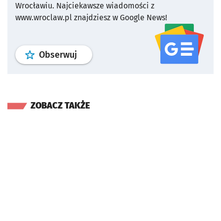
Wrocławiu.
Najciekawsze wiadomości z
www.wroclaw.pl znajdziesz w Google News!
profil
google news
serwisu wroclaw
Obserwuj
ZOBACZ TAKŻE