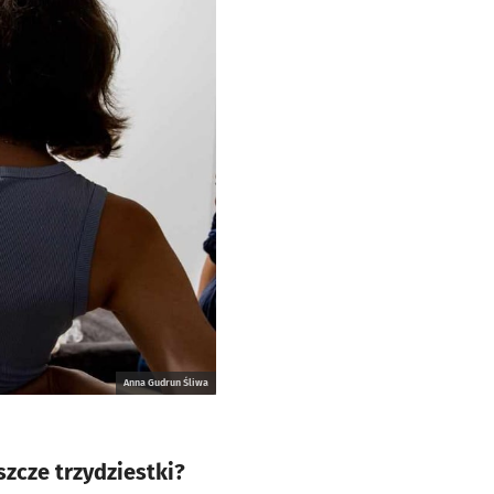
Anna Gudrun Śliwa
szcze trzydziestki?