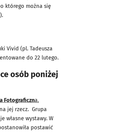
do którego można się
9).
ki Vivid (pl. Tadeusza
zentowane do 22 lutego.
ce osób poniżej
 Fotograficzn
a
,
na jej rzecz. Grupa
zuje własne wystawy. W
 postanowiła postawić