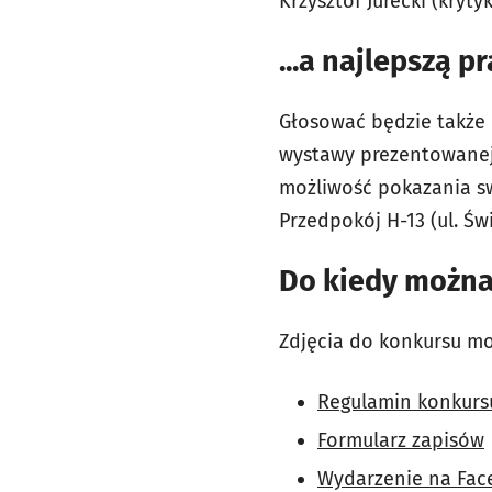
Krzysztof Jurecki (krytyk
...a najlepszą p
Głosować będzie także 
wystawy prezentowanej
możliwość pokazania sw
Przedpokój H-13 (ul. Św
Do kiedy można
Zdjęcia do konkursu m
Regulamin konkurs
Formularz zapisów
Wydarzenie na Fa