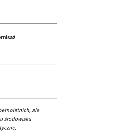
rnisaż
ełnoletnich, ale
mu środowisku
tyczne,