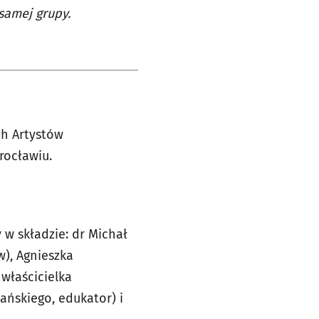
samej grupy.
ch Artystów
rocławiu.
 w składzie: dr Michał
w), Agnieszka
 właścicielka
zańskiego, edukator) i