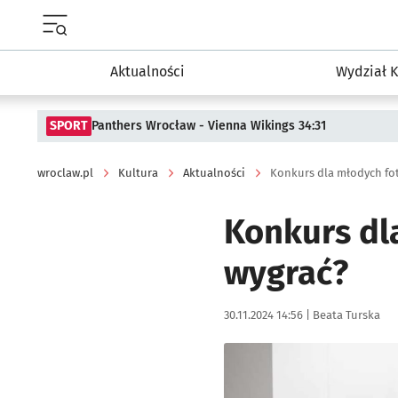
Menu główne portalu wroclaw.pl
Aktualności
Wydział K
SPORT
Panthers Wrocław - Vienna Wikings 34:31
wroclaw.pl
Kultura
Aktualności
Konkurs dla młodych fo
Konkurs dl
wygrać?
Data publikacji:
Autor:
30.11.2024 14:56 |
Beata Turska
Kliknij, aby powiększyć