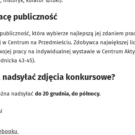
, historyk, kurator sztuki).
racę publiczność
publiczność, która wybierze najlepszą jej zdaniem pra
 w Centrum na Przedmieściu. Zdobywca największej li
ojej pracy na indywidualnej wystawie w Centrum Akt
idnicka 43-45).
 nadsyłać zdjęcia konkursowe?
ożna nadsyłać
do 20 grudnia, do północy.
u
cebooku