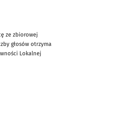
cę ze
zbiorowej
czby głosów otrzyma
ywności Lokalnej