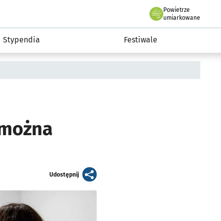
Powietrze
we Wrocławiu
Kultura
umiarkowane
Stypendia
Festiwale
 można
artykuł
Udostępnij