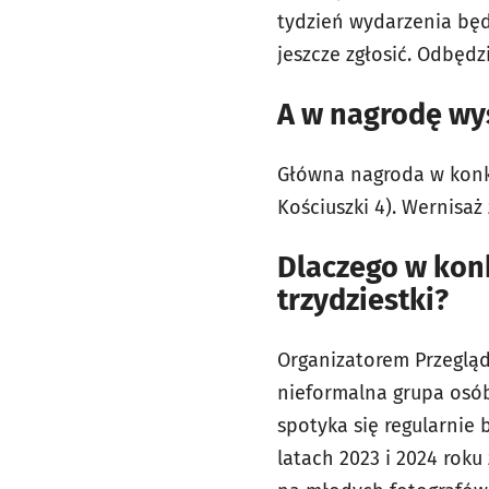
tydzień wydarzenia bę
jeszcze zgłosić. Odbędz
A w nagrodę w
Główna nagroda w konk
Kościuszki 4). Wernisaż
Dlaczego w konk
trzydziestki?
Organizatorem Przegląd
nieformalna grupa osób
spotyka się regularnie 
latach 2023 i 2024 roku