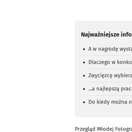
Najważniejsze inf
A w nagrodę wys
Dlaczego w konkur
Zwycięzcę wybierze
...a najlepszą pra
Do kiedy można n
Przegląd Młodej Fotogr