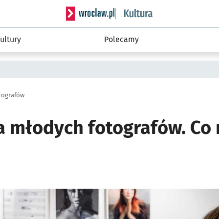
Serwis informacyjny wroclaw.pl podserwis: 
ultury
Polecamy
tografów
a młodych fotografów. Co