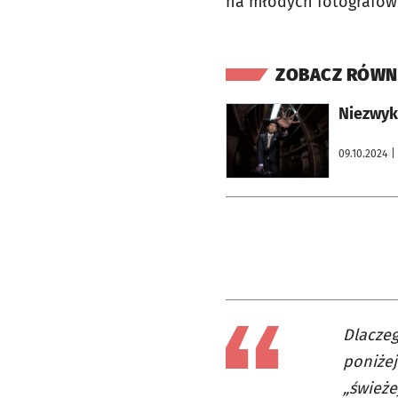
na młodych fotografów
ZOBACZ RÓWN
otworzy się w nowej karcie
Niezwyk
09.10.2024
|
Dlaczeg
poniżej
„świeże