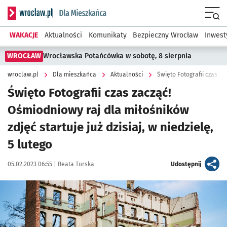
Serwis informacyjny wroclaw.pl podserwis: Dla mieszkańca
Menu
WAKACJE
Aktualności
Komunikaty
Bezpieczny Wrocław
Inwest
WROCŁAW
Wrocławska Potańcówka w sobotę, 8 sierpnia
wroclaw.pl
Dla mieszkańca
Aktualności
Święto Fotografii czas zacząć!
Ośmiodniowy raj dla miłośników
zdjęć startuje już dzisiaj, w niedzielę,
5 lutego
Data publikacji:
Autor:
artykuł
05.02.2023 06:55 |
Beata Turska
Udostępnij
Kliknij, aby powiększyć