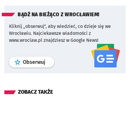
BĄDŹ NA BIEŻĄCO Z WROCŁAWIEM!
Kliknij „obserwuj”, aby wiedzieć, co dzieje się we
Wrocławiu.
Najciekawsze wiadomości z
www.wroclaw.pl znajdziesz w Google News!
profil
google news
serwisu wroclaw
Obserwuj
ZOBACZ TAKŻE