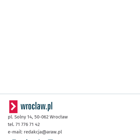
pl. Solny 14,
50-062
Wrocław
tel. 71 776 71 42
e-mail:
redakcja@araw.pl