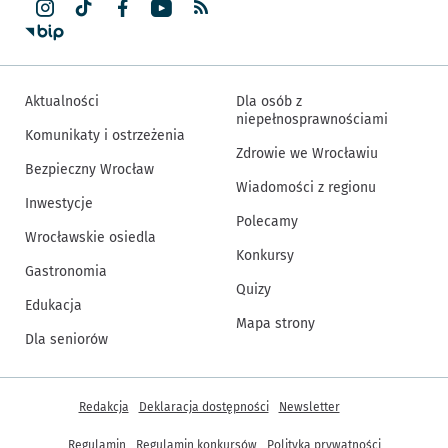
Aktualności
Dla osób z
niepełnosprawnościami
Komunikaty i ostrzeżenia
Zdrowie we Wrocławiu
Bezpieczny Wrocław
Wiadomości z regionu
Inwestycje
Polecamy
Wrocławskie osiedla
Konkursy
Gastronomia
Quizy
Edukacja
Mapa strony
Dla seniorów
Inne informacje
Redakcja
Deklaracja dostępności
Newsletter
Regulamin
Regulamin konkursów
Polityka prywatności