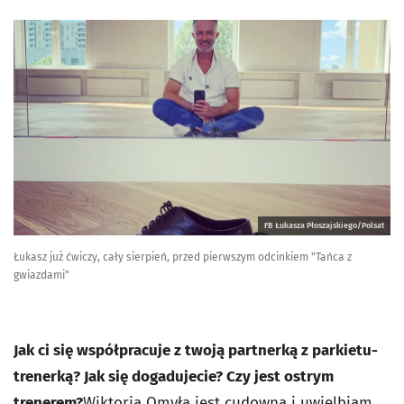
FB Łukasza Płoszajskiego/Polsat
Łukasz już ćwiczy, cały sierpień, przed pierwszym odcinkiem "Tańca z
gwiazdami"
Jak ci się współpracuje z twoją partnerką z parkietu-
trenerką? Jak się dogadujecie? Czy jest ostrym
trenerem?
Wiktoria Omyła jest cudowna i uwielbiam