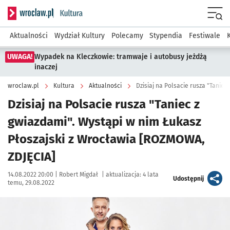
Serwis informacyjny wroclaw.pl podserwis: Kultura
Menu
Aktualności
Wydział Kultury
Polecamy
Stypendia
Festiwale
UWAGA!
Wypadek na Kleczkowie: tramwaje i autobusy jeżdżą
inaczej
wroclaw.pl
Kultura
Aktualności
Dzisiaj na Polsacie rusza "Taniec z
gwiazdami". Wystąpi w nim Łukasz
Płoszajski z Wrocławia [ROZMOWA,
ZDJĘCIA]
Data publikacji:
Autor:
14.08.2022 20:00 |
Robert Migdał
|
aktualizacja:
4 lata
artykuł
Udostępnij
temu, 29.08.2022
Kliknij, aby powiększyć