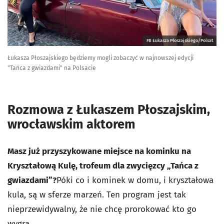
FB Łukasza Płoszajskiego/Polsat
Łukasza Płoszajskiego będziemy mogli zobaczyć w najnowszej edycji
"Tańca z gwiazdami" na Polsacie
Rozmowa z Łukaszem Płoszajskim,
wrocławskim aktorem
Masz już przyszykowane miejsce na kominku na
Kryształową Kulę, trofeum dla zwycięzcy „Tańca z
gwiazdami”?
Póki co i kominek w domu, i kryształowa
kula, są w sferze marzeń. Ten program jest tak
nieprzewidywalny, że nie chcę prorokować kto go
wygra.