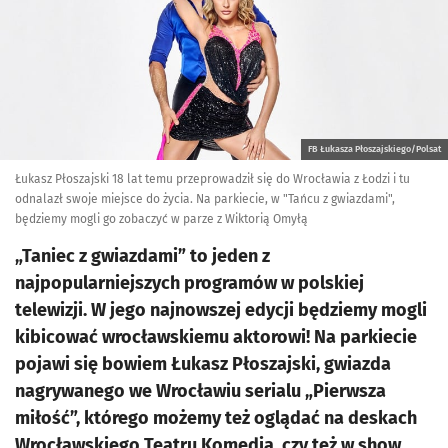
FB Łukasza Płoszajskiego/Polsat
Łukasz Płoszajski 18 lat temu przeprowadził się do Wrocławia z Łodzi i tu
odnalazł swoje miejsce do życia. Na parkiecie, w "Tańcu z gwiazdami",
będziemy mogli go zobaczyć w parze z Wiktorią Omyłą
„Taniec z gwiazdami” to jeden z
najpopularniejszych programów w polskiej
telewizji. W jego najnowszej edycji będziemy mogli
kibicować wrocławskiemu aktorowi! Na parkiecie
pojawi się bowiem Łukasz Płoszajski, gwiazda
nagrywanego we Wrocławiu serialu „Pierwsza
miłość”, którego możemy też oglądać na deskach
Wrocławskiego Teatru Komedia, czy też w show