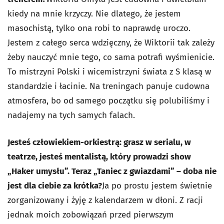
kiedy na mnie krzyczy. Nie dlatego, że jestem
masochistą, tylko ona robi to naprawdę uroczo.
Jestem z całego serca wdzięczny, że Wiktorii tak zależy
żeby nauczyć mnie tego, co sama potrafi wyśmienicie.
To mistrzyni Polski i wicemistrzyni świata z S klasą w
standardzie i łacinie. Na treningach panuje cudowna
atmosfera, bo od samego początku się polubiliśmy i
nadajemy na tych samych falach.
Jesteś człowiekiem-orkiestrą: grasz w serialu, w
teatrze, jesteś mentalistą, który prowadzi show
„Haker umysłu”. Teraz „Taniec z gwiazdami” – doba nie
jest dla ciebie za krótka?
Ja po prostu jestem świetnie
zorganizowany i żyję z kalendarzem w dłoni. Z racji
jednak moich zobowiązań przed pierwszym