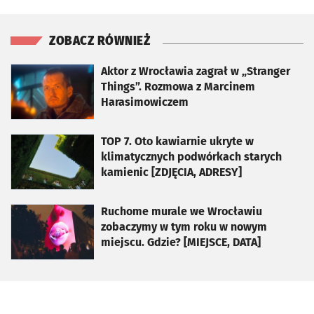
ZOBACZ RÓWNIEŻ
otworzy się w nowej karcie
Aktor z Wrocławia zagrał w „Stranger
Things”. Rozmowa z Marcinem
Harasimowiczem
otworzy się w nowej karcie
TOP 7. Oto kawiarnie ukryte w
klimatycznych podwórkach starych
kamienic [ZDJĘCIA, ADRESY]
otworzy się w nowej karcie
Ruchome murale we Wrocławiu
zobaczymy w tym roku w nowym
miejscu. Gdzie? [MIEJSCE, DATA]