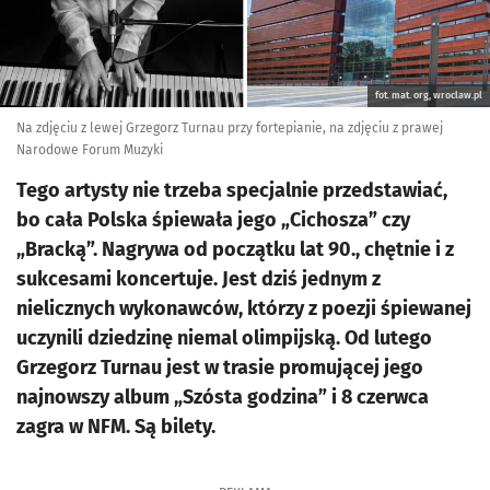
fot. mat. org, wroclaw.pl
Na zdjęciu z lewej Grzegorz Turnau przy fortepianie, na zdjęciu z prawej
Narodowe Forum Muzyki
Tego artysty nie trzeba specjalnie przedstawiać,
bo cała Polska śpiewała jego „Cichosza” czy
„Bracką”. Nagrywa od początku lat 90., chętnie i z
sukcesami koncertuje. Jest dziś jednym z
nielicznych wykonawców, którzy z poezji śpiewanej
uczynili dziedzinę niemal olimpijską. Od lutego
Grzegorz Turnau jest w trasie promującej jego
najnowszy album „Szósta godzina” i 8 czerwca
zagra w NFM. Są bilety.