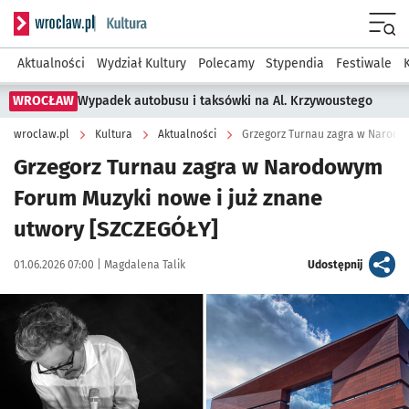
Serwis informacyjny wroclaw.pl podserwis: Kultura
Menu
Aktualności
Wydział Kultury
Polecamy
Stypendia
Festiwale
WROCŁAW
Wypadek autobusu i taksówki na Al. Krzywoustego
wroclaw.pl
Kultura
Aktualności
Grzegorz Turnau zagra w Narod
Grzegorz Turnau zagra w Narodowym
Forum Muzyki nowe i już znane
utwory [SZCZEGÓŁY]
Data publikacji:
Autor:
artykuł
01.06.2026 07:00 |
Magdalena Talik
Udostępnij
Kliknij, aby powiększyć