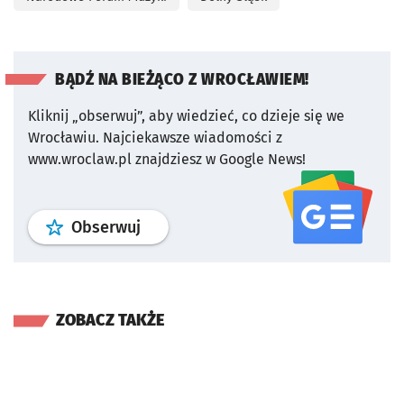
BĄDŹ NA BIEŻĄCO Z WROCŁAWIEM!
Kliknij „obserwuj”, aby wiedzieć, co dzieje się we
Wrocławiu.
Najciekawsze wiadomości z
www.wroclaw.pl znajdziesz w Google News!
profil
google news
serwisu wroclaw
Obserwuj
ZOBACZ TAKŻE