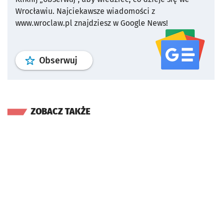
Wrocławiu.
Najciekawsze wiadomości z
www.wroclaw.pl znajdziesz w Google News!
profil
google news
serwisu wroclaw
Obserwuj
ZOBACZ TAKŻE