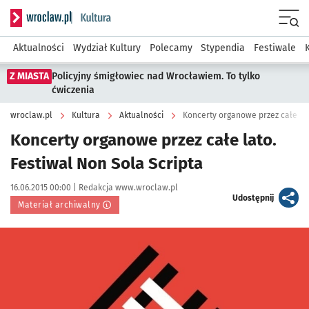
Serwis informacyjny wroclaw.pl podserwis: Kultura
Menu
Aktualności
Wydział Kultury
Polecamy
Stypendia
Festiwale
Z MIASTA
Policyjny śmigłowiec nad Wrocławiem. To tylko
ćwiczenia
wroclaw.pl
Kultura
Aktualności
Koncerty organowe przez całe lat
Koncerty organowe przez całe lato.
Festiwal Non Sola Scripta
Data publikacji:
Autor:
16.06.2015 00:00 |
Redakcja www.wroclaw.pl
artykuł
Udostępnij
Materiał archiwalny
Kliknij, aby powiększyć