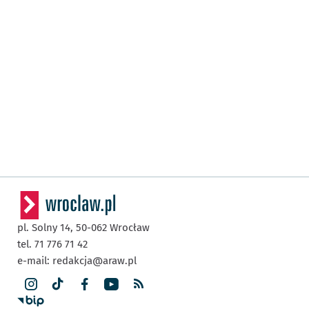
pl. Solny 14,
50-062
Wrocław
tel. 71 776 71 42
e-mail:
redakcja@araw.pl