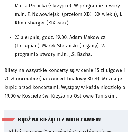
Maria Perucka (skrzypce). W programie utwory
m.in. F. Nowowiejski (przełom XIX i XX wieku), J.
Rheinsberger (XIX wiek).
23 sierpnia, godz. 19.00. Adam Makowicz
(fortepian), Marek Stefański (organy). W
programie utwory m.in. J.S. Bacha.
Bilety na wszystkie koncerty są w cenie 15 zł ulgowe i
20 zł normalne (na koncert finałowy 30 zł). Można je
kupić przed koncertami. Występy w każdą niedzielę o
19.00 w Kościele św. Krzyża na Ostrowie Tumskim.
BĄDŹ NA BIEŻĄCO Z WROCŁAWIEM!
Kliknij „obserwuj”, aby wiedzieć, co dzieje się we