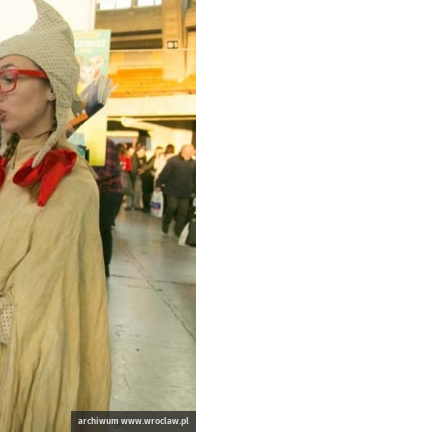
archiwum www.wroclaw.pl