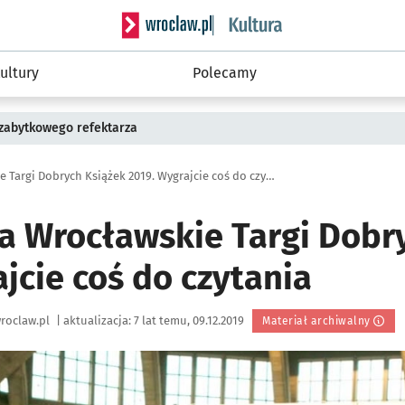
Serwis informacyjny wroclaw.pl podserwis: 
ultury
Polecamy
 zabytkowego refektarza
Konkursy na Wrocławskie Targi Dobrych Książek 2019. Wygrajcie coś do czytania
a Wrocławskie Targi Dobr
jcie coś do czytania
roclaw.pl
|
aktualizacja:
7 lat temu, 09.12.2019
Materiał archiwalny