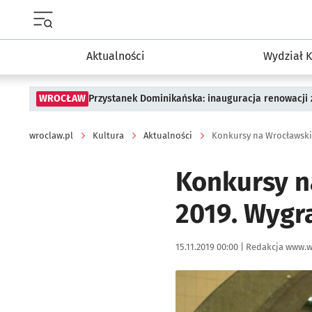
Menu główne portalu wroclaw.pl
Aktualności
Wydział K
WROCŁAW
Przystanek Dominikańska: inauguracja renowacji
wroclaw.pl
Kultura
Aktualności
Konkursy n
2019. Wygra
Data publikacji:
Autor:
15.11.2019 00:00 |
Redakcja www.w
Kliknij, aby powiększyć