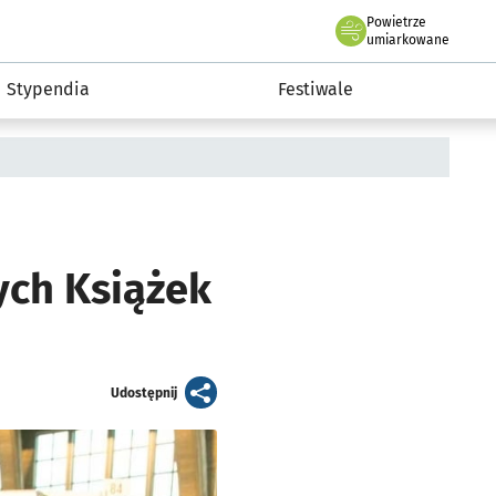
Powietrze
we Wrocławiu
Kultura
umiarkowane
Stypendia
Festiwale
ych Książek
artykuł
Udostępnij