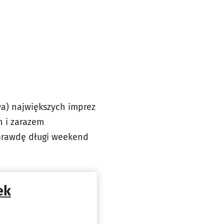
wa) największych imprez
h i zarazem
aprawdę długi weekend
ek