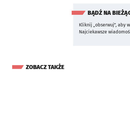
BĄDŹ NA BIEŻĄ
Kliknij „obserwuj”, aby 
Najciekawsze wiadomośc
ZOBACZ TAKŻE