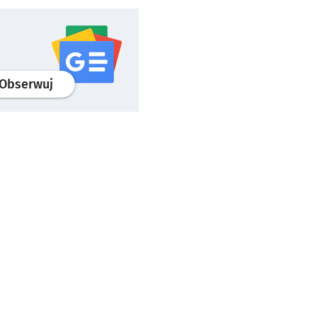
profil
google news
serwisu wroclaw.pl
Obserwuj