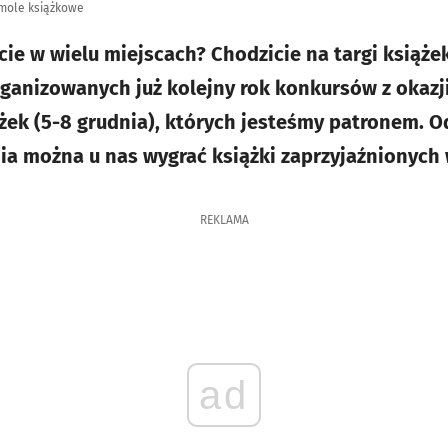
 mole książkowe
acie w wielu miejscach? Chodzicie na targi książ
ganizowanych już kolejny rok konkursów z okazj
ek (5-8 grudnia), których jesteśmy patronem. Od
ia można u nas wygrać książki zaprzyjaźnionych
REKLAMA
ad