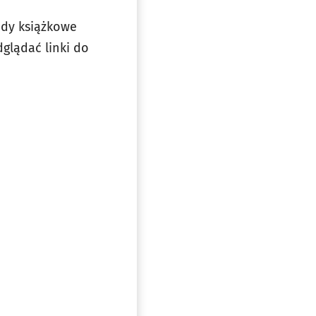
ody książkowe
glądać linki do