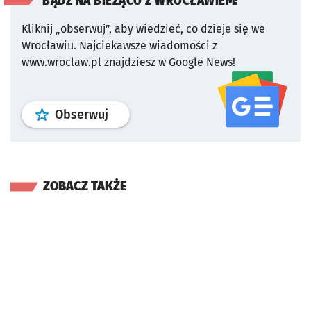
BĄDŹ NA BIEŻĄCO Z WROCŁAWIEM!
Kliknij „obserwuj”, aby wiedzieć, co dzieje się we
Wrocławiu.
Najciekawsze wiadomości z
www.wroclaw.pl znajdziesz w Google News!
profil
google news
serwisu wroclaw
Obserwuj
ZOBACZ TAKŻE