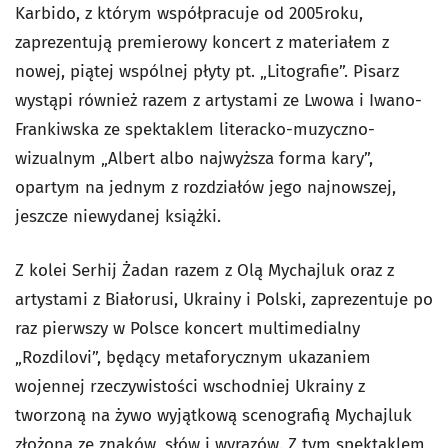
Karbido, z którym współpracuje od 2005roku,
zaprezentują premierowy koncert z materiałem z
nowej, piątej wspólnej płyty pt. „Litografie”. Pisarz
wystąpi również razem z artystami ze Lwowa i Iwano-
Frankiwska ze spektaklem literacko-muzyczno-
wizualnym „Albert albo najwyższa forma kary”,
opartym na jednym z rozdziałów jego najnowszej,
jeszcze niewydanej książki.
Z kolei Serhij Żadan razem z Olą Mychajluk oraz z
artystami z Białorusi, Ukrainy i Polski, zaprezentuje po
raz pierwszy w Polsce koncert multimedialny
„Rozdilovi”, będący metaforycznym ukazaniem
wojennej rzeczywistości wschodniej Ukrainy z
tworzoną na żywo wyjątkową scenografią Mychajluk
złożoną ze znaków, słów i wyrazów. Z tym spektaklem