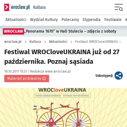
Serwis informacyjny wroclaw.pl podserwis: Kultura
Menu
Aktualności
Wydział Kultury
Polecamy
Stypendia
Festiwale
WROCŁAW
„Panorama 1670” w Hali Stulecia – zdjęcia z soboty
wroclaw.pl
Kultura
Aktualności
Festiwal WROCloveUKRAINA już od
Festiwal WROCloveUKRAINA już od 27
października. Poznaj sąsiada
Data publikacji:
Autor:
18.10.2017 15:31 |
Redakcja www.wroclaw.pl
artykuł
Udostępnij
Materiał archiwalny
Kliknij, aby powiększyć