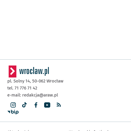
pl. Solny 14,
50-062
Wrocław
tel. 71 776 71 42
e-mail:
redakcja@araw.pl