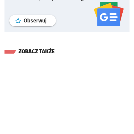
profil
google news
serwisu wroclaw
Obserwuj
ZOBACZ TAKŻE