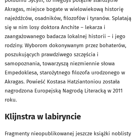
południu Sycylii, to niegdyś potężne starożytne
Akragas, miejsce bogate w wielowiekową historię
najeźdźców, osadników, filozofów i tyranów. Splatają
się w nim losy doktora Anchite – lekarza i
zaangażowanego badacza lokalnej historii – i jego
rodziny. Wyborom dokonywanym przez bohaterów,
poszukujących prawdziwego szczęścia i
samopoznania, towarzyszą niezmiennie słowa
Empedoklesa, starożytnego filozofa urodzonego w
Akragas. Powieść Kostasa Hatziantoniou została
nagrodzona Europejską Nagrodą Literacką w 2011
roku.
Klijnstra w labiryncie
Fragmenty nieopublikowanej jeszcze książki noblisty