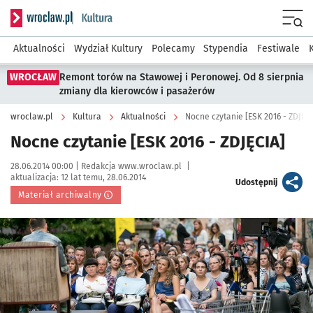
Serwis informacyjny wroclaw.pl podserwis: Kultura
Menu
Aktualności
Wydział Kultury
Polecamy
Stypendia
Festiwale
WROCŁAW
Remont torów na Stawowej i Peronowej. Od 8 sierpnia
zmiany dla kierowców i pasażerów
wroclaw.pl
Kultura
Aktualności
Nocne czytanie [ESK 2016 - ZDJĘCI
Nocne czytanie [ESK 2016 - ZDJĘCIA]
Data publikacji:
Autor:
28.06.2014 00:00 |
Redakcja www.wroclaw.pl
|
aktualizacja:
12 lat temu, 28.06.2014
artykuł
Udostępnij
Materiał archiwalny
Kliknij, aby powiększyć