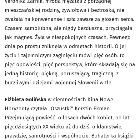
Veronika Zarnik, młoda mężatka z porządnej
mieszczańskiej rodziny, żywiołowa i beztroska, nie
zważała na konwenanse i szła zawsze za głosem serca.
Czasem samolubna, ale nigdy bezduszna, przyciągała
jak magnes. Żyła w niespokojnych czasach. Pewnego
dnia po prostu zniknęła w odmętach historii. O jej
życiu i tajemniczym zaginięciu mówi pięć osób: to
pięć opowieści, pięć perspektyw, które składają się na
jedną historię, piękną, poruszającą, tragiczną, z
burzliwymi dziejami wojennej Słowenii w tle.
Elżbieta Golińska
w ciemnościach Kina Nowe
Horyzonty czytała „Oszustki” Kerstin Ekman.
Przejmującą powieść o losach dwóch kobiet, od lat
pięćdziesiątych XX wieku aż do dziś, o kłamstwie,
prawdzie, samotności i wspólnocie. Bohaterka książki