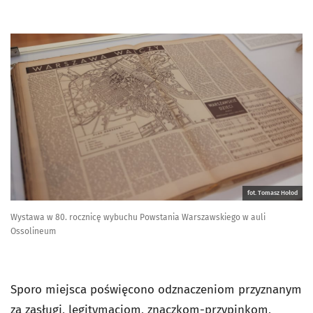
fot. Tomasz Hołod
Wystawa w 80. rocznicę wybuchu Powstania Warszawskiego w auli
Ossolineum
Sporo miejsca poświęcono odznaczeniom przyznanym
za zasługi, legitymacjom, znaczkom-przypinkom,