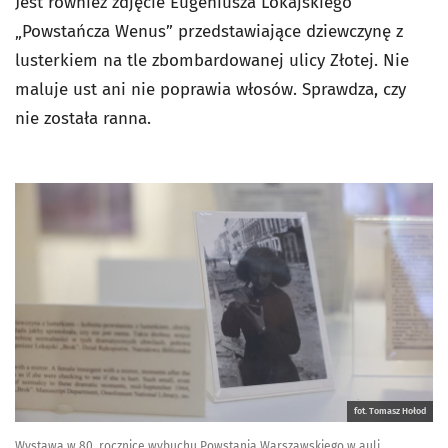
Jest również zdjęcie Eugeniusza Lokajskiego
„Powstańcza Wenus” przedstawiające dziewczynę z
lusterkiem na tle zbombardowanej ulicy Złotej. Nie
maluje ust ani nie poprawia włosów. Sprawdza, czy
nie została ranna.
fot. Tomasz Hołod
Wystawa w 80. rocznicę wybuchu Powstania Warszawskiego w auli