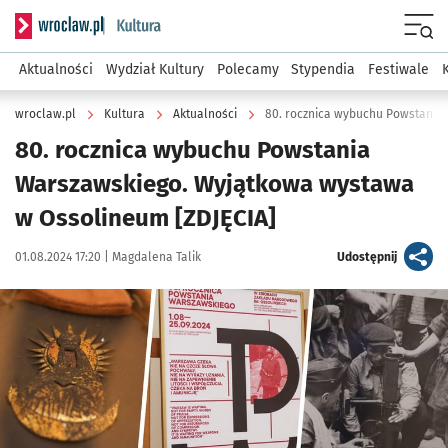
Serwis informacyjny wroclaw.pl podserwis: Kultura
Menu
Aktualności
Wydział Kultury
Polecamy
Stypendia
Festiwale
wroclaw.pl
Kultura
Aktualności
80. rocznica wybuchu Powstania
Warszawskiego. Wyjątkowa wystawa
w Ossolineum [ZDJĘCIA]
Data publikacji:
Autor:
artykuł
01.08.2024 17:20 |
Magdalena Talik
Udostępnij
Kliknij, aby zobaczyć galerię