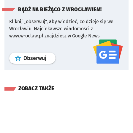
BĄDŹ NA BIEŻĄCO Z WROCŁAWIEM!
Kliknij „obserwuj”, aby wiedzieć, co dzieje się we
Wrocławiu.
Najciekawsze wiadomości z
www.wroclaw.pl znajdziesz w Google News!
profil
google news
serwisu wroclaw
Obserwuj
ZOBACZ TAKŻE