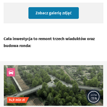
Zobacz galerię zdjęć
Cała inwestycja to remont trzech wiaduktów oraz
budowa ronda:
kategoria Infrastruktura drogowa, Piesze, Rowerowe
postęp
15%
Koszt inwestycji
14,9 mln zł