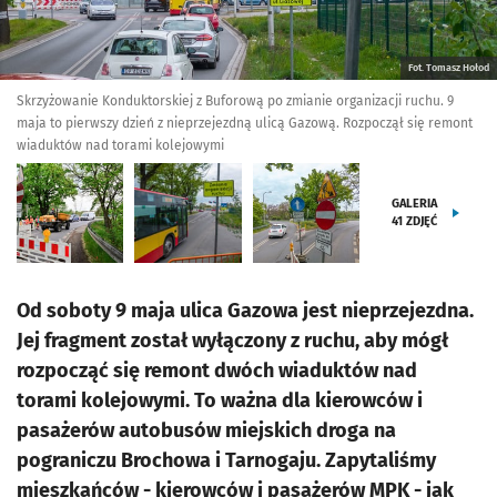
Fot. Tomasz Hołod
Skrzyżowanie Konduktorskiej z Buforową po zmianie organizacji ruchu. 9
maja to pierwszy dzień z nieprzejezdną ulicą Gazową. Rozpoczął się remont
wiaduktów nad torami kolejowymi
GALERIA
41
ZDJĘĆ
Od soboty 9 maja ulica Gazowa jest nieprzejezdna.
Jej fragment został wyłączony z ruchu, aby mógł
rozpocząć się remont dwóch wiaduktów nad
torami kolejowymi. To ważna dla kierowców i
pasażerów autobusów miejskich droga na
pograniczu Brochowa i Tarnogaju. Zapytaliśmy
mieszkańców - kierowców i pasażerów MPK - jak