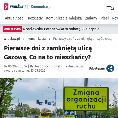
Serwis informacyjny wroclaw.pl podserwis: Komunikacja
Menu
Aktualności
Rozkłady
Komunikacja miejska
Zmiany
Piesi
Row
WROCŁAW
Wrocławska Potańcówka w sobotę, 8 sierpnia
wroclaw.pl
Komunikacja
Pierwszy dzień z zamkniętą ulicą Gazową
Pierwsze dni z zamkniętą ulicą
Gazową. Co na to mieszkańcy?
Data publikacji:
Autor:
09.05.2026 08:57 |
Bartosz Chochołowski
|
aktualizacja:
artykuł
Udostępnij
ćwierć roku temu, 10.05.2026
Kliknij, aby zobaczyć galerię
Kliknij, aby powiększyć