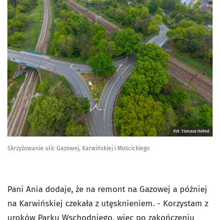
Fot. Tomasz Hołod
Skrzyżowanie ulic Gazowej, Karwińskiej i Mościckiego
Pani Ania dodaje, że na remont na Gazowej a później
na Karwińskiej czekała z utęsknieniem. - Korzystam z
uroków Parku Wschodniego, więc po zakończeniu