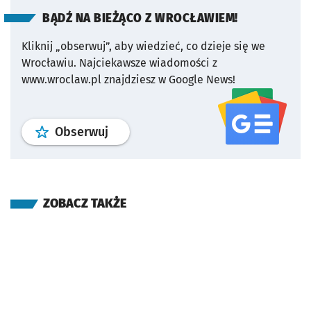
BĄDŹ NA BIEŻĄCO Z WROCŁAWIEM!
Kliknij „obserwuj”, aby wiedzieć, co dzieje się we
Wrocławiu.
Najciekawsze wiadomości z
www.wroclaw.pl znajdziesz w Google News!
profil
google news
serwisu wroclaw
Obserwuj
ZOBACZ TAKŻE