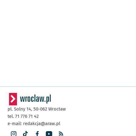
pl. Solny 14,
50-062
Wrocław
tel. 71 776 71 42
e-mail:
redakcja@araw.pl