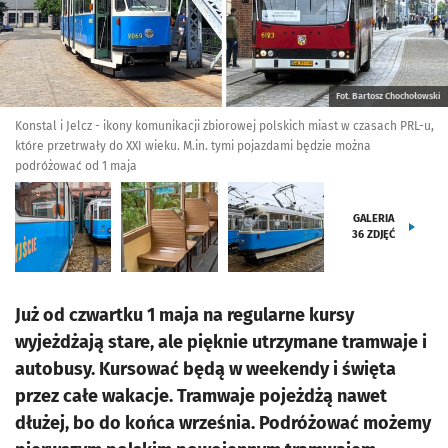
Fot. Bartosz Chochołowski
Konstal i Jelcz - ikony komunikacji zbiorowej polskich miast w czasach PRL-u,
które przetrwały do XXI wieku. M.in. tymi pojazdami będzie można
podróżować od 1 maja
GALERIA
36
ZDJĘĆ
Już od czwartku 1 maja na regularne kursy
wyjeżdżają stare, ale pięknie utrzymane tramwaje i
autobusy. Kursować będą w weekendy i święta
przez całe wakacje. Tramwaje pojeżdżą nawet
dłużej, bo do końca września. Podróżować możemy