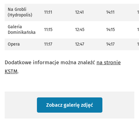
Na Grobli
11:11
12:41
14:11
1
(Hydropolis)
Galeria
11:15
12:45
14:15
1
Dominikańska
Opera
11:17
12:47
14:17
1
Dodatkowe informacje można znaleźć
na stronie
KSTM
.
Zobacz galerię zdjęć