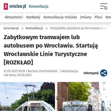
Serwis informacyjny wroclaw.pl podserwis: Komunikacja
Menu
Aktualności
Rozkłady
Komunikacja miejska
Zmiany
Piesi
Row
wroclaw.pl
Komunikacja
Przejażdżka zabytkami po Wrocławiu w cenie
Zabytkowym tramwajem lub
autobusem po Wrocławiu. Startują
Wrocławskie Linie Turystyczne
[ROZKŁAD]
Data publikacji:
Autor:
01.05.2025 10:35 |
Bartosz Chochołowski
|
aktualizacja:
artykuł
Udostępnij
rok temu, 05.06.2025
Kliknij, aby zobaczyć galerię