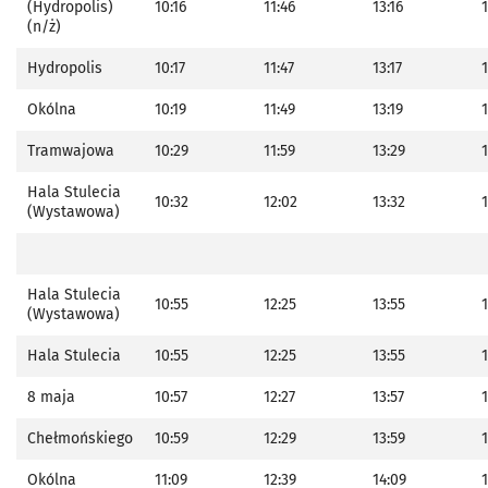
(Hydropolis)
10:16
11:46
13:16
1
(n/ż)
Hydropolis
10:17
11:47
13:17
1
Okólna
10:19
11:49
13:19
1
Tramwajowa
10:29
11:59
13:29
1
Hala Stulecia
10:32
12:02
13:32
(Wystawowa)
Hala Stulecia
10:55
12:25
13:55
1
(Wystawowa)
Hala Stulecia
10:55
12:25
13:55
1
8 maja
10:57
12:27
13:57
1
Chełmońskiego
10:59
12:29
13:59
1
Okólna
11:09
12:39
14:09
1