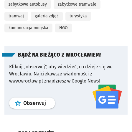
zabytkowe autobusy
zabytkowe tramwaje
tramwaj
galeria zdjęć
turystyka
komunikacja miejska
NGO
BĄDŹ NA BIEŻĄCO Z WROCŁAWIEM!
Kliknij „obserwuj”, aby wiedzieć, co dzieje się we
Wrocławiu.
Najciekawsze wiadomości z
www.wroclaw.pl znajdziesz w Google News!
profil
google news
serwisu wroclaw
Obserwuj