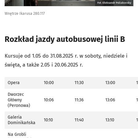
Fot. Oleksandr Poliakovsky
Wnętrze Ikarusa 280.117
Rozkład jazdy autobusowej linii B
Kursuje od 1.05 do 31.08.2025 r. w soboty, niedziele i
święta, a także 2.05 i 20.06.2025 r.
Opera
10:00
11:30
13:00
Dworzec
Główny
10:06
11:36
13:06
1
(Peronowa)
Galeria
10:10
11:40
13:10
Dominikańska
Na Grobli