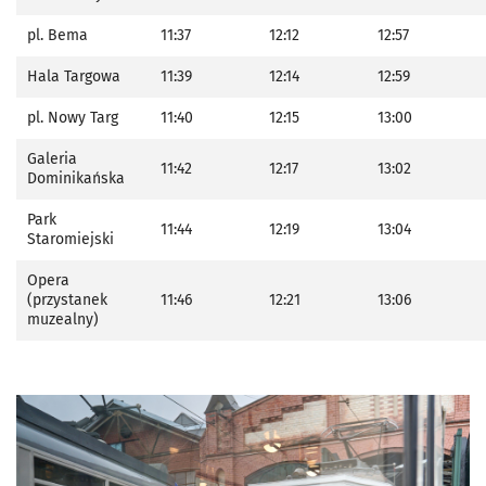
pl. Bema
11:37
12:12
12:57
Hala Targowa
11:39
12:14
12:59
pl. Nowy Targ
11:40
12:15
13:00
Galeria
11:42
12:17
13:02
Dominikańska
Park
11:44
12:19
13:04
Staromiejski
Opera
(przystanek
11:46
12:21
13:06
muzealny)