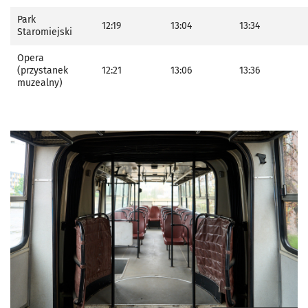
Park
12:19
13:04
13:34
Staromiejski
Opera
(przystanek
12:21
13:06
13:36
muzealny)