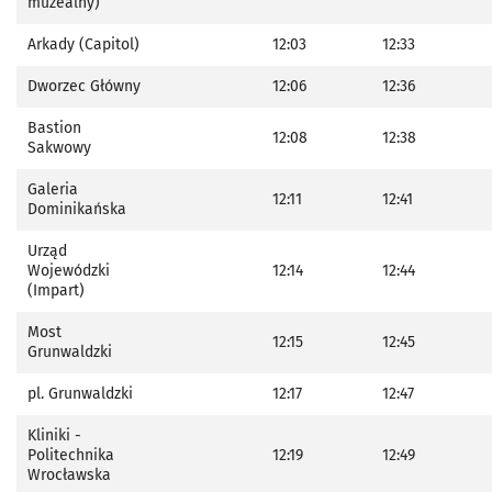
muzealny)
Arkady (Capitol)
12:03
12:33
Dworzec Główny
12:06
12:36
Bastion
12:08
12:38
Sakwowy
Galeria
12:11
12:41
Dominikańska
Urząd
Wojewódzki
12:14
12:44
(Impart)
Most
12:15
12:45
Grunwaldzki
pl. Grunwaldzki
12:17
12:47
Kliniki -
Politechnika
12:19
12:49
Wrocławska