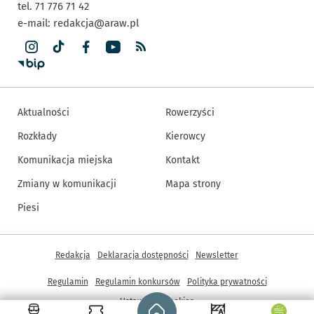
tel. 71 776 71 42
e-mail:
redakcja@araw.pl
Aktualności
Rowerzyści
Rozkłady
Kierowcy
Komunikacja miejska
Kontakt
Zmiany w komunikacji
Mapa strony
Piesi
Inne informacje
Redakcja
Deklaracja dostępności
Newsletter
Regulamin
Regulamin konkursów
Polityka prywatności
Strona główna - wroclaw.pl
Ustawienia cookies