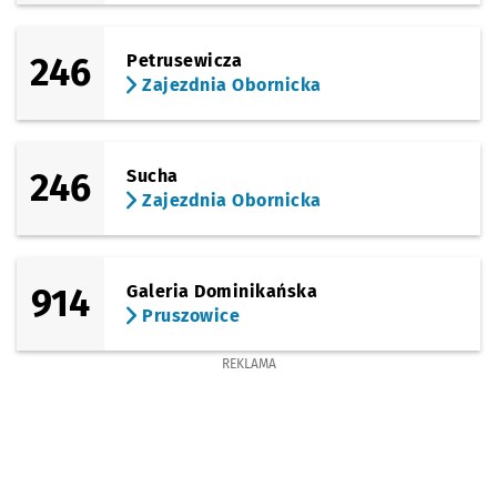
Sprawdź propo
Stępin - Kości
Czas prz
Stępin - Kościół
53'
246
Petrusewicza
Zajezdnia Obornicka
246
Sucha
Zajezdnia Obornicka
914
Galeria Dominikańska
Pruszowice
REKLAMA