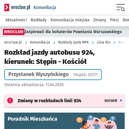
Serwis informacyjny wroclaw.pl podserwis: Komunikacja
Menu
Aktualności
Rozkłady
Komunikacja miejska
Zmiany
Piesi
Row
WROCŁAW
Zaśpiewali dla bohaterów Powstania Warszawskiego
wroclaw.pl
Komunikacja
Rozkłady jazdy MPK
Linia 924
Autobu
Rozkład jazdy autobusu 924,
kierunek: Stępin - Kościół
Przystanek Wyszyńskiego
Słupek: 20721
Ostatnia aktualizacja:
11.04.2026
Zmiany w rozkładach
linii 924
ROZWIŃ
Poradnik Mieszkańca