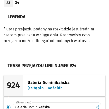
34
23
Odjazd
minut po godzinie 23
Godzina odjazdu
LEGENDA
* Czas przejazdu podany na rozkładzie jest średnim
czasem przejazdu w ciągu dnia. Rzeczywisty czas
przejazdu może odbiegać od podanych wartości.
TRASA PRZEJAZDU LINII NUMER 924
924
Galeria Dominikańska
Stępin - Kościół
(Słowackiego)
Sprawdź p
Galeria 
Galeria Dominikańska