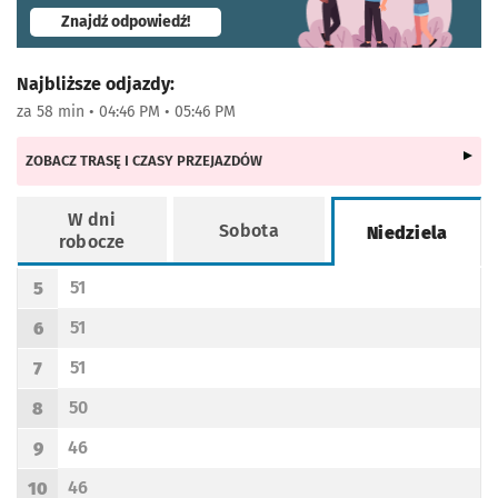
- otworzy się w nowej karcie
Znajdź odpowiedź!
Najbliższe odjazdy:
za 58 min • 04:46 PM • 05:46 PM
ZOBACZ TRASĘ I CZASY PRZEJAZDÓW
W dni
Sobota
Niedziela
robocze
Rozkład jazdy -
Niedziela
51
5
Odjazd
minut po godzinie 5
Godzina odjazdu
51
6
Odjazd
minut po godzinie 6
Godzina odjazdu
51
7
Odjazd
minut po godzinie 7
Godzina odjazdu
50
8
Odjazd
minut po godzinie 8
Godzina odjazdu
46
9
Odjazd
minut po godzinie 9
Godzina odjazdu
46
10