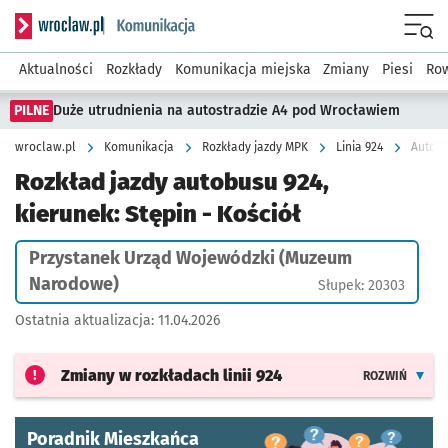
Serwis informacyjny wroclaw.pl podserwis: Komunikacja
Menu
Aktualności
Rozkłady
Komunikacja miejska
Zmiany
Piesi
Row
PILNE
Duże utrudnienia na autostradzie A4 pod Wrocławiem
wroclaw.pl
Komunikacja
Rozkłady jazdy MPK
Linia 924
Rozkład jazdy autobusu 924,
kierunek: Stępin - Kościół
Przystanek Urząd Wojewódzki (Muzeum
Narodowe)
Słupek: 20303
Ostatnia aktualizacja:
11.04.2026
Zmiany w rozkładach
linii 924
ROZWIŃ
Poradnik Mieszkańca