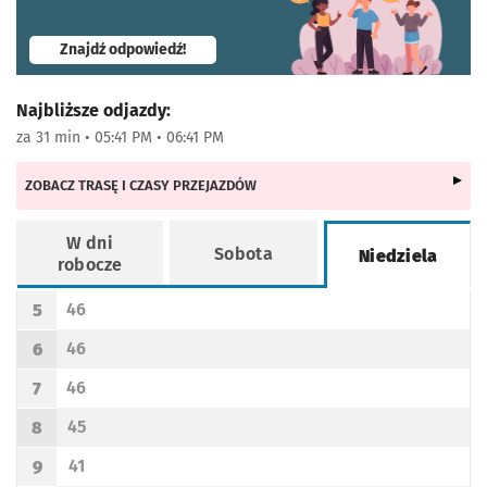
- otworzy się w nowej karcie
Znajdź odpowiedź!
Najbliższe odjazdy:
za 31 min • 05:41 PM • 06:41 PM
ZOBACZ TRASĘ I CZASY PRZEJAZDÓW
W dni
Sobota
Niedziela
robocze
Rozkład jazdy -
Niedziela
46
5
Odjazd
minut po godzinie 5
Godzina odjazdu
46
6
Odjazd
minut po godzinie 6
Godzina odjazdu
46
7
Odjazd
minut po godzinie 7
Godzina odjazdu
45
8
Odjazd
minut po godzinie 8
Godzina odjazdu
41
9
Odjazd
minut po godzinie 9
Godzina odjazdu