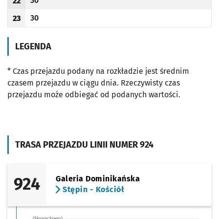
30
22
Odjazd
minut po godzinie 22
Godzina odjazdu
30
23
Odjazd
minut po godzinie 23
Godzina odjazdu
LEGENDA
* Czas przejazdu podany na rozkładzie jest średnim
czasem przejazdu w ciągu dnia. Rzeczywisty czas
przejazdu może odbiegać od podanych wartości.
TRASA PRZEJAZDU LINII NUMER 924
924
Galeria Dominikańska
Stępin - Kościół