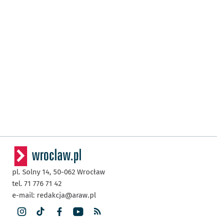
pl. Solny 14,
50-062
Wrocław
tel. 71 776 71 42
e-mail:
redakcja@araw.pl