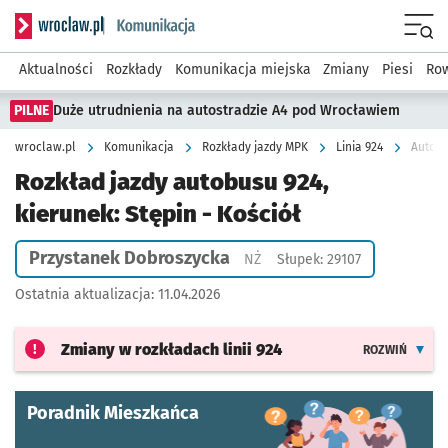
Serwis informacyjny wroclaw.pl podserwis: Komunikacja
Menu
Aktualności
Rozkłady
Komunikacja miejska
Zmiany
Piesi
Row
PILNE
Duże utrudnienia na autostradzie A4 pod Wrocławiem
wroclaw.pl
Komunikacja
Rozkłady jazdy MPK
Linia 924
Autobu
Rozkład jazdy autobusu 924,
kierunek: Stępin - Kościół
Przystanek Dobroszycka
Przystanek na życzenie
NŻ
Słupek: 29107
Ostatnia aktualizacja:
11.04.2026
Zmiany w rozkładach
linii 924
ROZWIŃ
Poradnik Mieszkańca