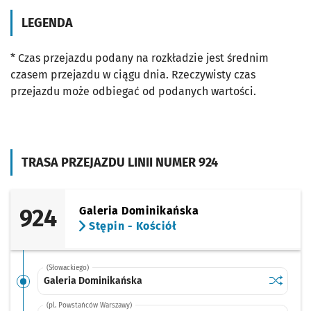
LEGENDA
* Czas przejazdu podany na rozkładzie jest średnim
czasem przejazdu w ciągu dnia. Rzeczywisty czas
przejazdu może odbiegać od podanych wartości.
TRASA PRZEJAZDU LINII NUMER 924
924
Galeria Dominikańska
Stępin - Kościół
(Słowackiego)
Sprawdź p
Galeria 
Galeria Dominikańska
(pl. Powstańców Warszawy)