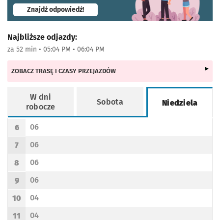
- otworzy się w nowej karcie
Znajdź odpowiedź!
Najbliższe odjazdy:
za 52 min • 05:04 PM • 06:04 PM
ZOBACZ TRASĘ I CZASY PRZEJAZDÓW
W dni
Sobota
Niedziela
robocze
Rozkład jazdy -
Niedziela
06
6
Odjazd
minut po godzinie 6
Godzina odjazdu
06
7
Odjazd
minut po godzinie 7
Godzina odjazdu
06
8
Odjazd
minut po godzinie 8
Godzina odjazdu
06
9
Odjazd
minut po godzinie 9
Godzina odjazdu
04
10
Odjazd
minut po godzinie 10
Godzina odjazdu
04
11