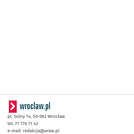
pl. Solny 14,
50-062
Wrocław
tel. 71 776 71 42
e-mail:
redakcja@araw.pl