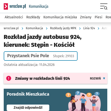
Serwis informacyjny wroclaw.pl podserwis: Komunikacja
Menu
Aktualności
Rozkłady
Komunikacja miejska
Zmiany
Piesi
Row
wroclaw.pl
Komunikacja
Rozkłady jazdy MPK
Linia 924
Autobu
Rozkład jazdy autobusu 924,
kierunek: Stępin - Kościół
Przystanek Psie Pole
Słupek: 29103
Ostatnia aktualizacja:
11.04.2026
Zmiany w rozkładach
linii 924
ROZWIŃ
Poradnik Mieszkańca
- otworzy się w nowej karcie
Znajdź odpowiedź!