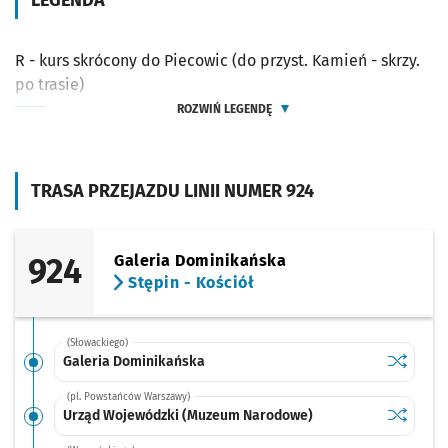
LEGENDA
R - kurs skrócony do Piecowic (do przyst. Kamień - skrzy.
po trasie)
ROZWIŃ LEGENDĘ
TRASA PRZEJAZDU LINII NUMER 924
924
Galeria Dominikańska
Stępin - Kościół
(Słowackiego)
Sprawdź p
Galeria 
Galeria Dominikańska
(pl. Powstańców Warszawy)
Sprawdź p
Urząd Wo
Urząd Wojewódzki (Muzeum Narodowe)