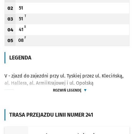
Odjazd
minut po godzinie 01
Godzina odjazdu
51
02
Odjazd
minut po godzinie 02
Godzina odjazdu
T - KURS SKRÓCONY DO PETRUSEWICZA
T
51
03
Odjazd
minut po godzinie 03
Godzina odjazdu
X - ZJAZD DO ZAJEZDNI PRZY UL. OBORNICKIEJ PRZEZ KUŹNIKI, UL. BAJANA, LOT
X
41
04
Odjazd
minut po godzinie 04
Godzina odjazdu
F - ZJAZD DO ZAJEZDNI UL. OBORNICKIEJ PRZEZ KUŹNIKI, UL. BALONOWĄ, NA 
F
08
05
Odjazd
minut po godzinie 05
Godzina odjazdu
LEGENDA
V - zjazd do zajezdni przy ul. Tyskiej przez ul. Klecińską,
al. Hallera, al. ArmiiKrajowej i ul. Opolską
ROZWIŃ LEGENDĘ
TRASA PRZEJAZDU LINII NUMER 241