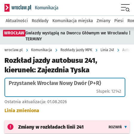
Serwis informacyjny wroclaw.pl podserwis: Komunikacja
Menu
Aktualności
Rozkłady
Komunikacja miejska
Zmiany
Piesi
Row
WROCŁAW
Gwiazdy wystąpią na Dworcu Głównym we Wrocławiu |
TERMINY
wroclaw.pl
Komunikacja
Rozkłady jazdy MPK
Linia 241
Autobu
Rozkład jazdy autobusu 241,
kierunek: Zajezdnia Tyska
Przystanek Wrocław Nowy Dwór (P+R)
Słupek: 12142
Ostatnia aktualizacja:
01.08.2026
Linia zmieniona
Zmiany w rozkładach
linii 241
ROZWIŃ