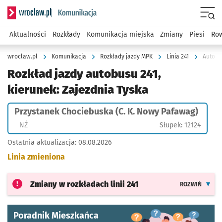
Serwis informacyjny wroclaw.pl podserwis: Komunikacja
Menu
Aktualności
Rozkłady
Komunikacja miejska
Zmiany
Piesi
Row
wroclaw.pl
Komunikacja
Rozkłady jazdy MPK
Linia 241
Autobus
Rozkład jazdy autobusu 241,
kierunek: Zajezdnia Tyska
Przystanek Chociebuska (C. K. Nowy Pafawag)
Przystanek na życzenie
NŻ
Słupek: 12124
Ostatnia aktualizacja:
08.08.2026
Linia zmieniona
Zmiany w rozkładach
linii 241
ROZWIŃ
Poradnik Mieszkańca