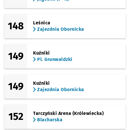
(Opolska)
Sprawdź propo
Sosnowiecka
Czas prz
Sosnowiecka
55'
Przystanek na życzenie
NŻ
148
Leśnica
(Opolska)
Sprawdź propo
Brochowska
Czas prze
Brochowska
58'
Zajezdnia Obornicka
Przystanek na życzenie
NŻ
(Tyska)
Sprawdź propo
Zajezdnia Tys
Czas prz
Zajezdnia Tyska
61'
149
Kuźniki
Pl. Grunwaldzki
149
Kuźniki
Zajezdnia Obornicka
152
Tarczyński Arena (Królewiecka)
Blacharska