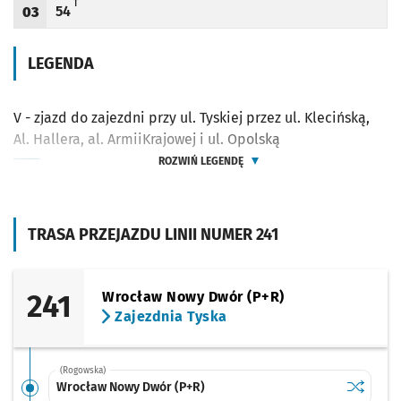
T - KURS SKRÓCONY DO PETRUSEWICZA
T
54
03
Odjazd
minut po godzinie 03
Godzina odjazdu
LEGENDA
V - zjazd do zajezdni przy ul. Tyskiej przez ul. Klecińską,
Al. Hallera, al. ArmiiKrajowej i ul. Opolską
ROZWIŃ LEGENDĘ
TRASA PRZEJAZDU LINII NUMER 241
241
Wrocław Nowy Dwór (P+R)
Zajezdnia Tyska
(Rogowska)
Sprawdź p
Wrocław 
Wrocław Nowy Dwór (P+R)