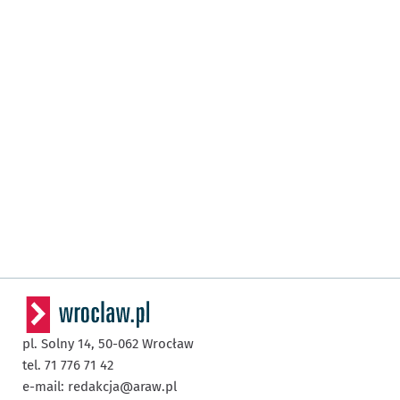
pl. Solny 14,
50-062
Wrocław
tel. 71 776 71 42
e-mail:
redakcja@araw.pl