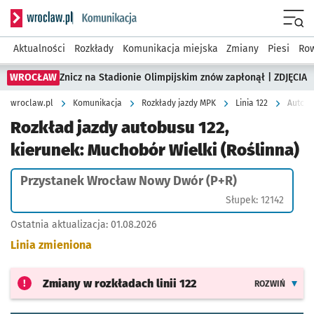
Serwis informacyjny wroclaw.pl podserwis: Komunikacja
Menu
Aktualności
Rozkłady
Komunikacja miejska
Zmiany
Piesi
Row
WROCŁAW
Znicz na Stadionie Olimpijskim znów zapłonął | ZDJĘCIA
wroclaw.pl
Komunikacja
Rozkłady jazdy MPK
Linia 122
Rozkład jazdy autobusu 122,
kierunek: Muchobór Wielki (Roślinna)
Przystanek Wrocław Nowy Dwór (P+R)
Słupek: 12142
Ostatnia aktualizacja:
01.08.2026
Linia zmieniona
Zmiany w rozkładach
linii 122
ROZWIŃ