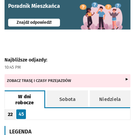
Poradnik Mieszkańca
- otworzy się w nowej karcie
Znajdź odpowiedź!
Najbliższe odjazdy:
10:45 PM
ZOBACZ TRASĘ I CZASY PRZEJAZDÓW
W dni
Sobota
Niedziela
robocze
Rozkład jazdy -
W dni robocze
45
22
Odjazd
minut po godzinie 22
Godzina odjazdu
LEGENDA