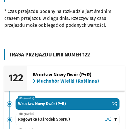
* Czas przejazdu podany na rozkładzie jest średnim
czasem przejazdu w ciągu dnia. Rzeczywisty czas
przejazdu może odbiegać od podanych wartości.
TRASA PRZEJAZDU LINII NUMER 122
122
Wrocław Nowy Dwór (P+R)
Muchobór Wielki (Roślinna)
(Rogowska)
Sprawdź p
Wrocław 
Wrocław Nowy Dwór (P+R)
(Rogowska)
Sprawdź prop
Rogowska (O
Czas pr
Rogowska (Ośrodek Sportu)
1'