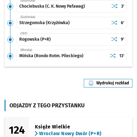
(Gubińska)
Sprawdź prop
Chociebuska 
Czas pr
Chociebuska (C. K. Nowy Pafawag)
3'
(Gubińska)
Sprawdź prop
Strzegomska
Czas prz
Strzegomska (Krzyżówka)
6'
(TAT)
Sprawdź prop
Rogowska (P
Czas prz
Rogowska (P+R)
9'
(Mińska)
Sprawdź propo
Mińska (Rondo
Czas prz
Mińska (Rondo Rotm. Pileckiego)
13'
(Mińska)
Sprawdź propo
Tyrmanda
Czas prz
Tyrmanda
15'
Wydrukuj rozkład
(Mińska)
linii nr 122
Sprawdź propo
Zagony
Czas prz
Zagony
16'
Przystanek na życzenie
NŻ
(Mińska)
ODJAZDY Z TEGO PRZYSTANKU
Sprawdź propo
Muchobór Wiel
Czas prz
Muchobór Wielki (Roślinna)
18'
124
Księże Wielkie
Wrocław Nowy Dwór (P+R)