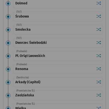
Sprawdź
przysta
Dolmed
(TAT)
Sprawdź
przysta
Śrubowa
(TAT)
Sprawdź
przysta
Smolecka
(TAT)
Sprawdź
przysta
Dworzec Świebodzki
(Podwale)
Sprawdź
przystan
Pl. Orląt Lwowskich
(Podwale)
Sprawdź
przysta
Renoma
(Świdnicka)
Sprawdź
przystan
Arkady (Capitol)
(Powstańców Śl.)
Sprawdź
przysta
Zaolziańska
(Powstańców Śl.)
Sprawdź
przysta
Wielka