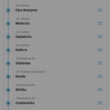
(Al. Hallera)
Sprawdź
przysta
Ojca Beyzyma
(Al. Hallera)
Sprawdź
przysta
Mielecka
(Al. Hallera)
Sprawdź
przysta
Gajowicka
(Al. Hallera)
Sprawdź
przysta
Hallera
(Powstańców Śl.)
Sprawdź
przysta
Sztabowa
(Pl. Powstańców Śląskich)
Sprawdź
przysta
Rondo
(Powstańców Śl.)
Sprawdź
przysta
Wielka
(Powstańców Śl.)
Sprawdź
przysta
Zaolziańska