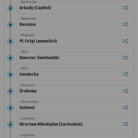
(Świdnicka)
Sprawdź
przystan
Arkady (Capitol)
(Świdnicka)
Sprawdź
przysta
Renoma
(Podwale)
Sprawdź
przystan
Pl. Orląt Lwowskich
(TAT)
Sprawdź
przysta
Dworzec Świebodzki
(TAT)
Sprawdź
przysta
Smolecka
(Śrubowa)
Sprawdź
przysta
Śrubowa
(Złotoryjska)
Sprawdź
przysta
Dolmed
(Legnicka)
Sprawdź
przysta
Wrocław Mikołajów (Zachodnia)
(Legnicka)