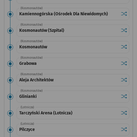
(Kosmonautów)
Sprawdź
przysta
Kamiennogórska (Ośrodek Dla Niewidomych)
(Kosmonautów)
Sprawdź
przysta
Kosmonautów (Szpital)
(Kosmonautów)
Sprawdź
przysta
Kosmonautów
(Kosmonautów)
Sprawdź
przysta
Grabowa
(Kosmonautów)
Sprawdź
przysta
Aleja Architektów
(Kosmonautów)
Sprawdź
przystan
Glinianki
(Lotnicza)
Sprawdź
przystan
Tarczyński Arena (Lotnicza)
(Lotnicza)
Sprawdź
przystan
Pilczyce