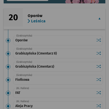
20
Oporów
Leśnica
(Grabiszyńska)
Sprawdź
przysta
Oporów
(Grabiszyńska)
Sprawdź
przystan
Grabiszyńska (Cmentarz II)
(Grabiszyńska)
Sprawdź
przysta
Grabiszyńska (Cmentarz)
(Grabiszyńska)
Sprawdź
przysta
Fiołkowa
(Al. Hallera)
Sprawdź
przysta
FAT
(Al. Hallera)
Sprawdź
przystan
Aleja Pracy