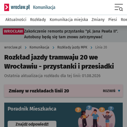
Serwis informacyjny wroclaw.pl podserwis: Komunikacja
Menu
Aktualności
Rozkłady
Komunikacja miejska
Zmiany
Piesi
Row
WROCŁAW
Zakończenie remontu przystanku "pl. Jana Pawła II".
Autobusy będą się tam znowu zatrzymywać
wroclaw.pl
Komunikacja
Rozkłady jazdy MPK
Linia 20
Rozkład jazdy tramwaju 20 we
Wrocławiu - przystanki i przesiadki
Ostatnia aktualizacja rozkładu dla tej linii:
01.08.2026
Zmiany w rozkładach
linii 20
ROZWIŃ
Poradnik Mieszkańca
- otworzy się w nowej karcie
Znajdź odpowiedź!