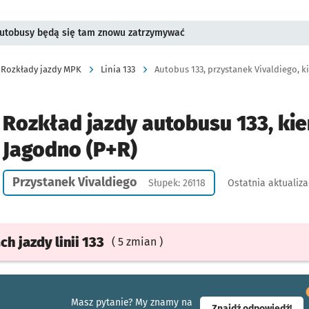
 Autobusy będą się tam znowu zatrzymywać
Rozkłady jazdy MPK
Linia 133
Autobus 133, przystanek Vivaldiego, k
Rozkład jazdy autobusu 133, kie
Jagodno (P+R)
Przystanek Vivaldiego
Słupek: 26118
Ostatnia aktualiza
ach
jazdy
linii 133
( 5 zmian )
Masz pytanie? My znamy na
- ot
Znajdź odpowiedź!