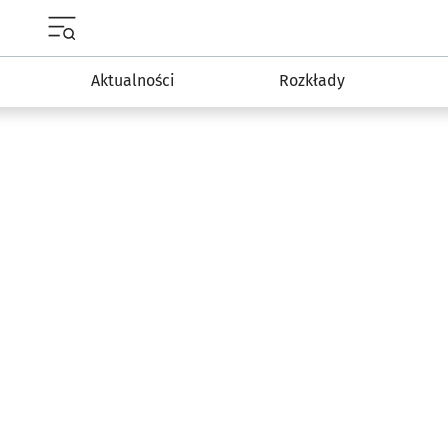
Menu główne portalu wroclaw.pl
Aktualności
Rozkłady