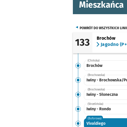
Mieszkańca
POWRÓT DO WSZYSTKICH LINI
Brochów
133
Jagodno (P+
(Chińska)
Brochów
(Brochowska)
Iwiny - Brochowska/P
(Brochowska)
Iwiny - Słoneczna
(Strzelińska)
Iwiny - Rondo
(Buforowa)
Vivaldiego