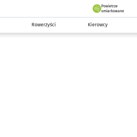
Powietrze
we Wrocławiu
munikacja
umiarkowane
Rowerzyści
Kierowcy