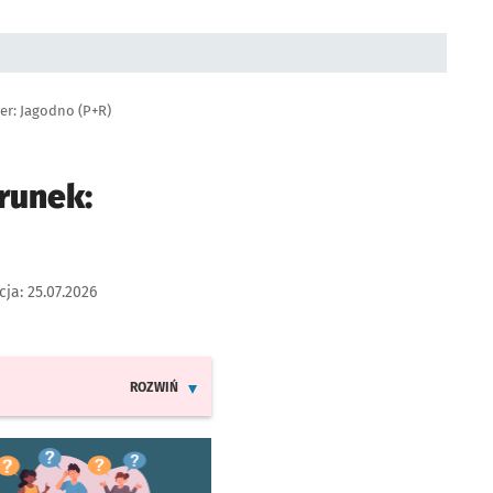
ier: Jagodno (P+R)
runek:
cja:
25.07.2026
ROZWIŃ
INFORMACJE O ZMIANACH W ROZKŁADACH JAZDY LINII
worzy się w nowej karcie