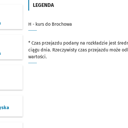
LEGENDA
o
a
H - kurs do Brochowa
* Czas przejazdu podany na rozkładzie jest śre
ciągu dnia. Rzeczywisty czas przejazdu może o
a
wartości.
o
o
yska