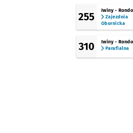
Iwiny - Rond
255
Zajezdnia
Obornicka
Iwiny - Rond
310
Parafialna