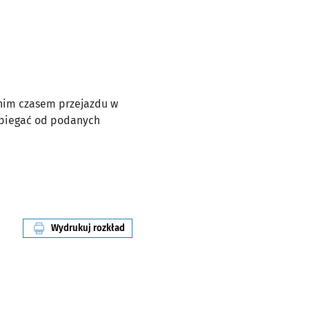
dnim czasem przejazdu w
dbiegać od podanych
Wydrukuj rozkład
linii nr 133