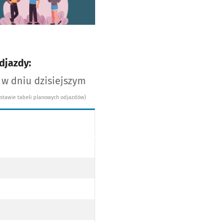
djazdy:
 w dniu dzisiejszym
dstawie tabeli planowych odjazdów)