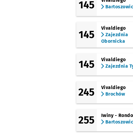
Vivaldiego
145
Bartoszowi
Vivaldiego
145
Zajezdnia
Obornicka
Vivaldiego
145
Zajezdnia T
Vivaldiego
245
Brochów
Iwiny - Rond
255
Bartoszowi